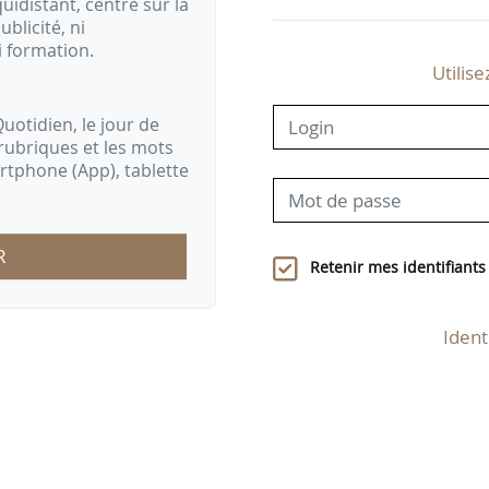
idistant, centré sur la
ublicité, ni
i formation.
Utilise
uotidien, le jour de
rubriques et les mots
artphone (App), tablette
R
Retenir mes identifiants
Ident