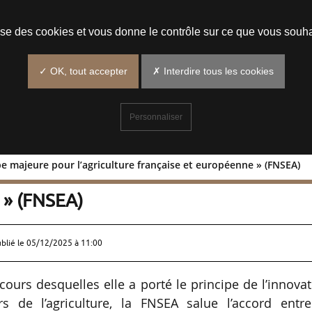
Prendre un rendez-vous
lise des cookies et vous donne le contrôle sur ce que vous souha
✓ OK, tout accepter
✗ Interdire tous les cookies
Personnaliser
pe majeure pour l’agriculture française et européenne » (FNSEA)
ne étape majeure pour l’agriculture
 » (FNSEA)
ublié le
05/12/2025 à 11:00
ours desquelles elle a porté le principe de l’innova
 de l’agriculture, la FNSEA salue l’accord entre