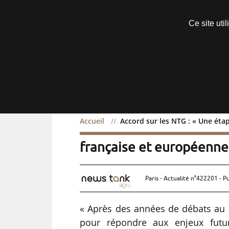
Découvrir sans engagement
Ce site uti
Menu
Accueil
Accord sur les NTG : « Une éta
Accord sur les NTG : « U
française et européenne
Paris - Actualité n°422201 - P
« Après des années de débats au c
pour répondre aux enjeux futurs