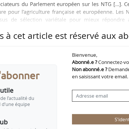
ociateurs du Parlement européen sur les NTG […]. Ce
e pour l’agriculture française et européenne. Les 
ssus de sélection variétale pour mieux répondre 
 économiques et environnementaux », déclare le synd
s à cet article est réservé aux 
éennes se sont entendues sur un cadre pour
Bienvenue,
rché simplifiés des plantes NTG de type 1 (similai
Abonné.e ?
Connectez-vou
2025. Cet accord permettra notamment aux opérateurs
Non abonné.e ?
Demandez
s'abonner
en saisissant votre email.
utile
de l’actualité du
il d’une équipe
S'iden
pub