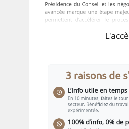
Présidence du Conseil et les nég
avancée marque une étape majeur
permettent d’accélérer le proce
multiples défis de l’agriculture,
L'accè
agricole, le 04/12/2025.
Les deux institutions europ
développement et un accès au ma
aux conventionnelles), le 03/12/
3 raisons de 
développer…
L’info utile en temps 
En 10 minutes, faites le tour 
secteur. Bénéficiez du trava
expérimentée.
100% d’info, 0% de 