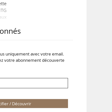
tte
NTG
aux
icat
abonnés
 un
res
s uniquement avec votre email.
 de
 votre abonnement découverte
tifier / Découvrir