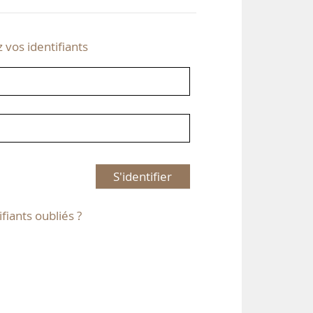
z vos identifiants
S'identifier
ifiants oubliés ?