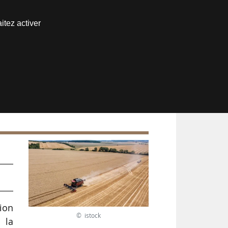
Nous joindre
itez activer
Espace abonné
tion
© istock
 la