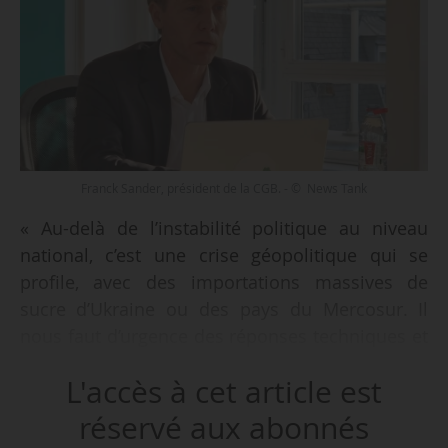
Franck Sander, président de la CGB. - © News Tank
« Au-delà de l’instabilité politique au niveau
national, c’est une crise géopolitique qui se
profile, avec des importations massives de
sucre d’Ukraine ou des pays du Mercosur. Il
nous faut d’urgence des réponses techniques et
politiques. Nous attendons des pouvoirs
L'accès à cet article est
publics français la suppression des distorsions
de concurrence qui plombent notre filière. Nous
réservé aux abonnés
attendons de la Commission européenne qu’elle