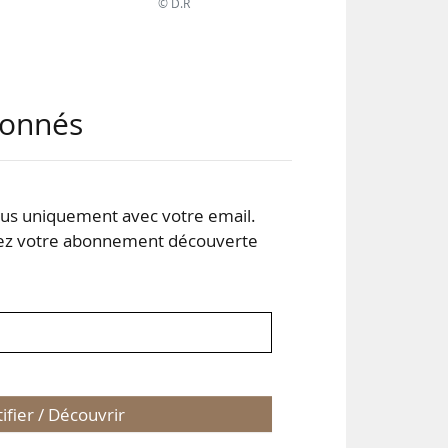
© D.R
abonnés
s uniquement avec votre email.
 votre abonnement découverte
 est
ils,
tifier / Découvrir