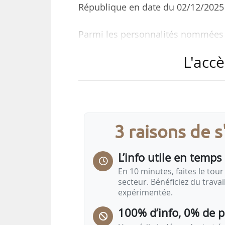
République en date du 02/12/2025 e
Parmi les personnalités nommées 
• Thierry Cotillard, président du
L'accè
• Cécile Béliot-Zind, directrice gén
• André Bernard, président de l’Anif
• Anne Richard, directrice d’Inaporc
• ou encore Bruno Ferreira, direct
3 raisons de 
L’ordre national du Mérite compte
remis à des personnalités ayant «
L’info utile en temps 
autrement dit, des actes de dévou
En 10 minutes, faites le tour 
secteur. Bénéficiez du trava
expérimentée.
100% d’info, 0% de 