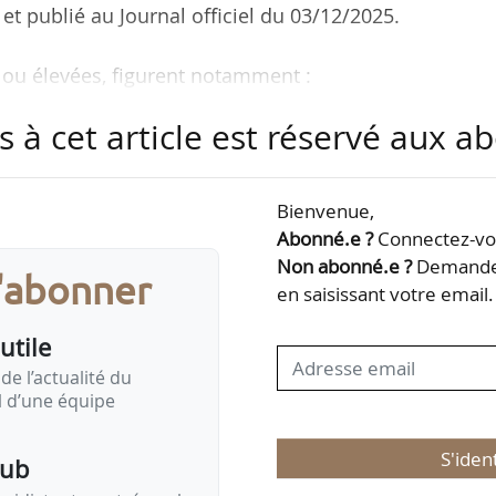
t publié au Journal officiel du 03/12/2025.
ou élevées, figurent notamment :
 Groupement Mousquetaires,
s à cet article est réservé aux 
érale du groupe Bel,
elt,
,
Bienvenue,
eur général de Semae.
Abonné.e ?
Connectez-vou
Non abonné.e ?
Demandez
s'abonner
 trois grades (chevalier, officier, commandeur). Il
en saisissant votre email.
 rendu des “services distingués” militaires ou civ
utile
ement, de bravoure, de…
de l’actualité du
il d’une équipe
S'iden
pub