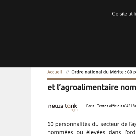
Découvrir sans engagement
Ce site uti
Menu
Accueil
Ordre national du Mérite : 60 p
Ordre national du Mérite 
et l’agroalimentaire no
Paris - Textes officiels n°4218
60 personnalités du secteur de l’ag
nommées ou élevées dans l’ordr