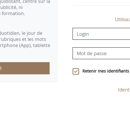
idistant, centré sur la
ublicité, ni
i formation.
Utilise
uotidien, le jour de
rubriques et les mots
artphone (App), tablette
R
Retenir mes identifiants
Ident