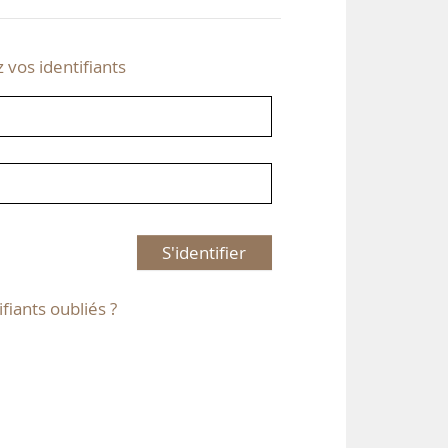
z vos identifiants
S'identifier
ifiants oubliés ?