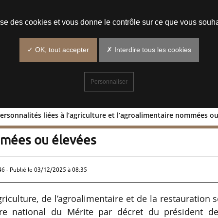
Prendre un rendez-vous
lise des cookies et vous donne le contrôle sur ce que vous souha
✓ OK, tout accepter
✗ Interdire tous les cookies
Personnaliser
ersonnalités liées à l’agriculture et l’agroalimentaire nommées o
: 60 personnalités liées à l’agricultur
mmées ou élevées
46 - Publié le
03/12/2025 à 08:35
riculture, de l’agroalimentaire et de la restauration 
e national du Mérite par décret du président de