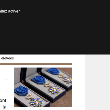
Nous joindre
itez activer
Espace abonné
u élevées
e
sont
 la