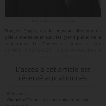
© Sacha Drouart / Le Gouessant
François Sagary est le nouveau directeur du
pôle alimentaire et activités grand public de la
coopérative Le Gouessant, annonce cette
dernière, le 02/12/2025. Il a pris ses fonctions le
03/11/2025 et succède ainsi à Patrick Aulard.
L'accès à cet article est
« Nous sommes très heureux d’accueillir
François Sagary chez Le Gouessant. Sa
réservé aux abonnés
connaissance approfondie des filières
végétales, son expérience confirmée de
Bienvenue,
direction industrielle et sa capacité à
Abonné.e ?
Connectez-vous uniquement avec
accompagner des équipes dans des contextes
votre email.