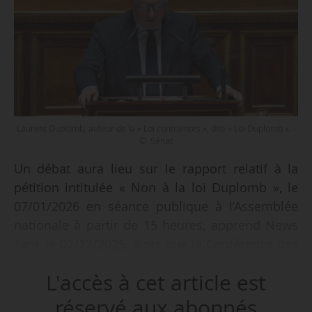
Laurent Duplomb, auteur de la « Loi contraintes », dite « Loi Duplomb ». -
© Sénat
Un débat aura lieu sur le rapport relatif à la
pétition intitulée « Non à la loi Duplomb », le
07/01/2026 en séance publique à l’Assemblée
nationale à partir de 15 heures, apprend News
Tank le 02/12/2025, alors que la Conférence des
présidents a fixé la date, ce même jour.
L'accès à cet article est
Les interventions du président de la
réservé aux abonnés