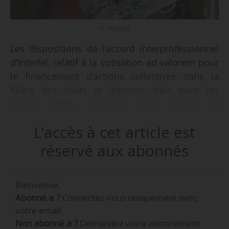
© PimpUp
Les dispositions de l’accord interprofessionnel
d’Interfel, relatif à la cotisation ad valorem pour
le financement d’actions collectives dans la
filière des fruits et légumes frais pour les
années 2026, 2027 et 2028, conclu le
09/07/2025, sont étendues à tous les membres
L'accès à cet article est
de l’organisation, du 01/01/2026 au 31/12/2028,
selon un arrêté du ministre de l’Économie, des
réservé aux abonnés
Finances et de la Souveraineté industrielle,
énergétique et numérique et de la ministre de
Bienvenue,
l’Agriculture, de l’Agroalimentaire et de la
Abonné.e ?
Connectez-vous uniquement avec
Souveraineté alimentaire, en date du
votre email.
28/11/2025, publié au Journal officiel le
Non abonné.e ?
Demandez votre abonnement
02/12/2025.