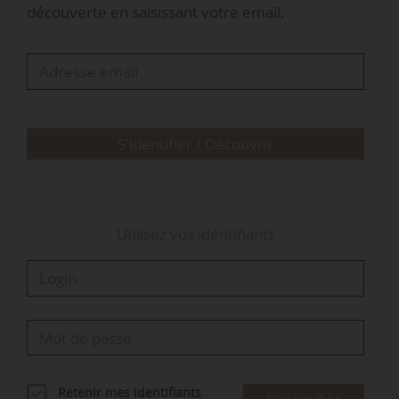
découverte en saisissant votre email.
Par dérogation, ces dispositions sont également
étendues, pour les fruits et légumes préparés et
prêts à l’emploi n’ayant pas subi de
transformation destinée à leur garantir une
longue conservation, à tous…
S'identifier / Découvrir
Utilisez vos identifiants
Retenir mes identifiants