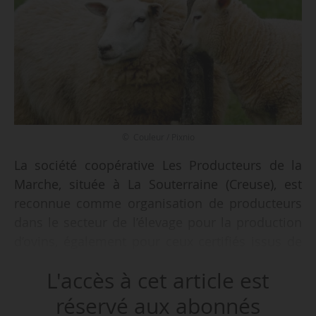
© Couleur / Pixnio
La société coopérative Les Producteurs de la
Marche, située à La Souterraine (Creuse), est
reconnue comme organisation de producteurs
dans le secteur de l’élevage pour la production
d’ovins, également pour ceux certifiés issus de
l’agriculture biologique, sur la zone sur laquelle
L'accès à cet article est
opèrent les membres de l’organisation de
producteurs, selon deux arrêtés en date du
réservé aux abonnés