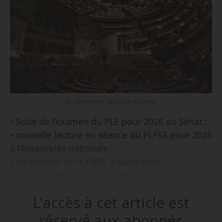
© Assemblée nationale et Sénat
• Suite de l’examen du PLF pour 2026 au Sénat ;
• nouvelle lecture en séance du PLFSS pour 2026
à l’Assemblée nationale ;
• les assises de la FNPL à Saint-Malo ;
• l’assemblée générale d’Intercéréales, célébrant
ses 20 ans d’existence ;
L'accès à cet article est
• mais aussi le salon Natexpo, du 30/11 au
02/12 à Paris ;
réservé aux abonnés