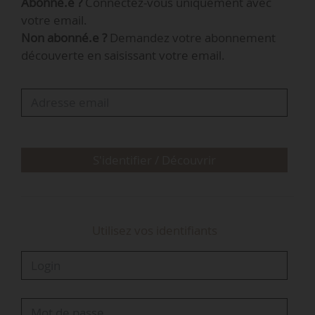
Abonné.e ?
Connectez-vous uniquement avec
aux institutions européennes et aux pouvoirs
votre email.
publics français en date du 27/11/2025.
Non abonné.e ?
Demandez votre abonnement
découverte en saisissant votre email.
Les négociations en trilogue (entre la
Commission européenne, le Conseil de l’UE et le
Parlement européen) sont en cours depuis
mai 2025 afin d’offrir un cadre réglementaire
spécifique aux végétaux issues des…
S'identifier / Découvrir
Utilisez vos identifiants