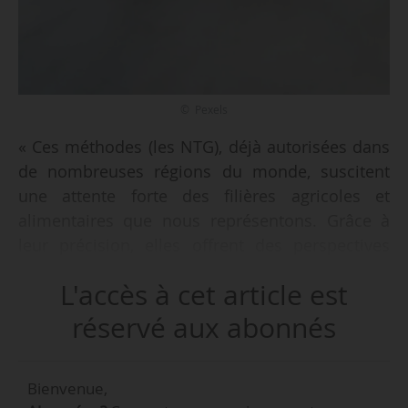
© Pexels
« Ces méthodes (les NTG), déjà autorisées dans
de nombreuses régions du monde, suscitent
une attente forte des filières agricoles et
alimentaires que nous représentons. Grâce à
leur précision, elles offrent des perspectives
majeures pour l’amélioration des variétés et des
L'accès à cet article est
bénéfices associés […]. Certaines de ces variétés
NTG sont déjà disponibles ailleurs dans le
réservé aux abonnés
monde. Nous devons pouvoir y accéder pour
rester compétitifs », déclare le Collectif pour
Bienvenue,
l’innovation variétale, dans une lettre ouverte