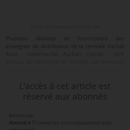
© Ania / FCD / Montage photo / News Tank
Plusieurs dizaines de fournisseurs des
enseignes de distribution de la centrale d’achat
Aura - Intermarché, Auchan, Casino - sont
exclues du périmètre de l’accord, sur demande
de l’Autorité de la concurrence, annonce-t-elle le
26/11/2025. Ces ETI passeront de nouveau par
L'accès à cet article est
des négociations séparées avec ces enseignes.
réservé aux abonnés
Dans le cadre de son enquête ouverte fin 2024
sur la coopération aux achats et à la vente de
Bienvenue,
services internationaux entre ces enseignes, le
Abonné.e ?
Connectez-vous uniquement avec
rapporteur général de l’Autorité de la
votre email.