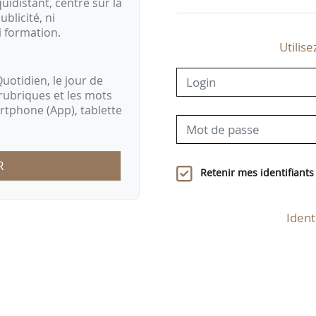
idistant, centré sur la
ublicité, ni
i formation.
Utilise
uotidien, le jour de
rubriques et les mots
artphone (App), tablette
R
Retenir mes identifiants
Ident