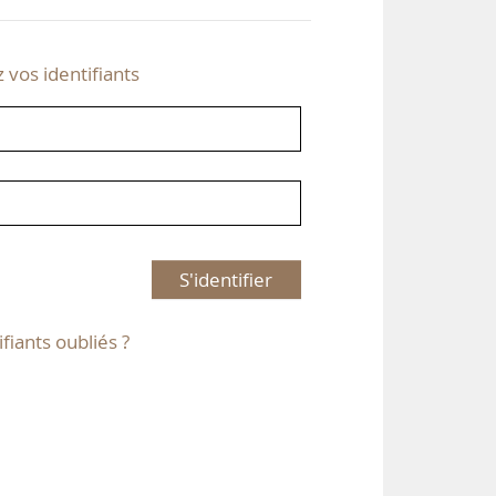
z vos identifiants
S'identifier
ifiants oubliés ?