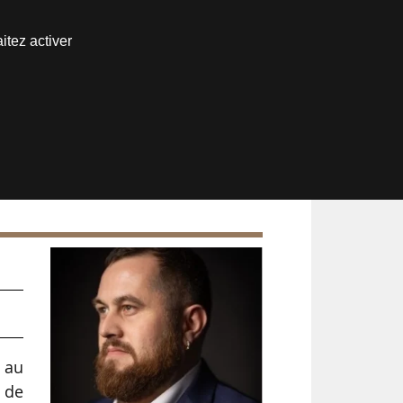
Nous joindre
itez activer
Espace abonné
l
 au
 de