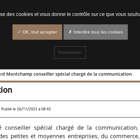
Prendre un rendez-vous
lise des cookies et vous donne le contrôle sur ce que vous souha
✓ OK, tout accepter
✗ Interdire tous les cookies
Personnaliser
ard Montchamp conseiller spécial chargé de la communication
: Édouard Montchamp conseiller spécia
tion
 Publié le
26/11/2025 à 08:45
onseiller spécial chargé de la communication,
 des petites et moyennes entreprises, du commerce,