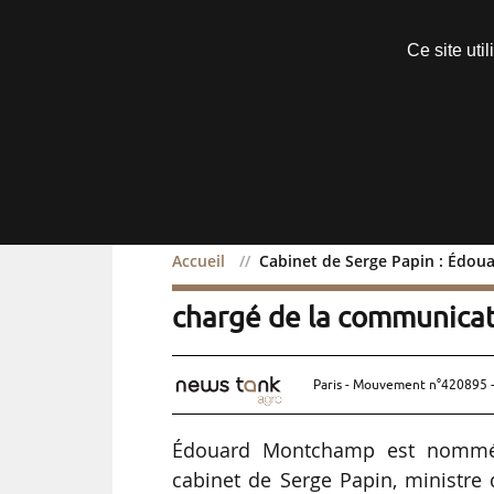
Découvrir sans engagement
Ce site uti
Menu
Accueil
Cabinet de Serge Papin : Édou
Cabinet de Serge Papin 
chargé de la communica
Paris - Mouvement n°420895 -
Édouard Montchamp est nommé c
cabinet de Serge Papin, ministre