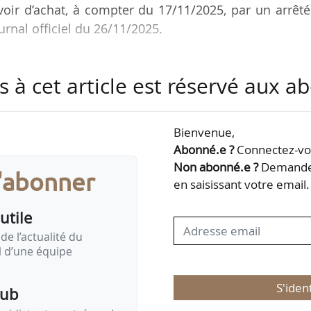
uvoir d’achat, à compter du 17/11/2025, par un arrêt
urnal officiel du 26/11/2025.
ller, chef du pôle communication au cabinet d’É
s à cet article est réservé aux 
, des Finances et de la Souveraineté industrielle
. Il était auparavant chef du pôle communication
tre de l’Économie, des Finances et de l’Industrie
Bienvenue,
Abonné.e ?
Connectez-vou
Non abonné.e ?
Demandez
s'abonner
en saisissant votre email.
utile
de l’actualité du
il d’une équipe
S'iden
pub