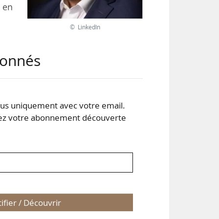
é en
© LinkedIn
ric
abonnés
 et
 au
, à
s uniquement avec votre email.
 votre abonnement découverte
tifier / Découvrir