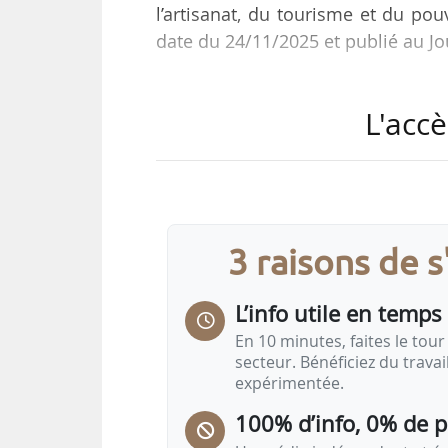
l’artisanat, du tourisme et du po
date du 24/11/2025 et publié au Jo
Édouard Montchamp était consei
L'accè
Lombard, ministre de l’Économie
numérique, depuis le 16/01/2025
cabinet d’Antoine Armand, minis
compter du 14/10/2024.
3 raisons de 
L’info utile en temps 
En 10 minutes, faites le tour 
secteur. Bénéficiez du trava
expérimentée.
100% d’info, 0% de 