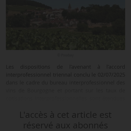
© Pixabay
Les dispositions de l’avenant à l’accord
interprofessionnel triennal conclu le 02/07/2025
dans le cadre du bureau interprofessionnel des
vins de Bourgogne et portant sur les taux de
cotisations interprofessionnelles sont étendues
jusqu’au 31/07/2026 aux viticulteurs et
L'accès à cet article est
groupements de producteurs produisant des
vins bénéficiant d’une AOC du ressort du bureau
réservé aux abonnés
interprofessionnel des vins de Bourgogne et