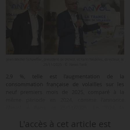
Jean-Michel Schaeffer, président de l’Anvol, et Yann Nédélec, directeur, le
25/11/2025 - © News Tank
2,9 %, telle est l’augmentation de la
consommation française de volailles sur les
neuf premiers mois de 2025, comparé à la
même période en 2024, comme l’annonce
l’Anvol, à Paris, le 25/11/2025. En 2024, la
consommation avait progressé de 9,8 % par
L'accès à cet article est
rapport à 2023, pour un total de 2,16 millions de