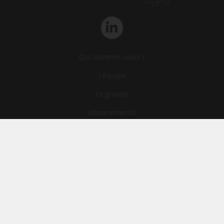
Qui sommes-nous ?
L‘équipe
Le groupe
Abonnements
Contact
Archives
CGA
Mentions légales
Confidentialité