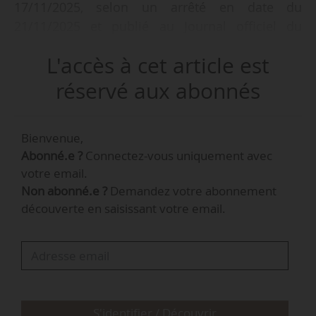
17/11/2025, selon un arrêté en date du
21/11/2025 et publié au Journal officiel du
22/11/2025.
L'accès à cet article est
Benjamin Le Sant était directeur de la
réservé aux abonnés
communication de l’Ania depuis janvier 2025. Il
était auparavant responsable communication
Bienvenue,
institutionnelle et médiatique pour l’association
Abonné.e ?
Connectez-vous uniquement avec
des industries alimentaires depuis 2020. Il était
votre email.
également, entre juin 2022 et janvier 2025,
Non abonné.e ?
Demandez votre abonnement
secrétaire général du Syndicat français des
découverte en saisissant votre email.
céréales du petit-déjeuner.
S'identifier / Découvrir