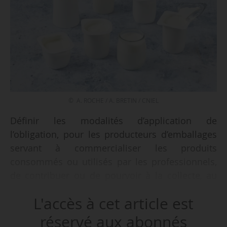
© A. ROCHE / A. BRETIN / CNIEL
Définir les modalités d’application de
l’obligation, pour les producteurs d’emballages
servant à commercialiser les produits
consommés ou utilisés par les professionnels,
de contribuer ou de pourvoir à la collecte, au
réemploi, au recyclage des déchets issus de
L'accès à cet article est
leurs emballages, telle est l’ambition du décret
du Premier ministre, sur le rapport de la
réservé aux abonnés