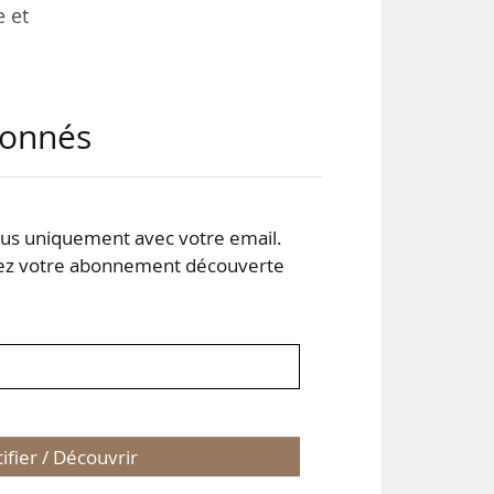
e et
s le
abonnés
ère
des
s uniquement avec votre email.
 et
 votre abonnement découverte
tifier / Découvrir