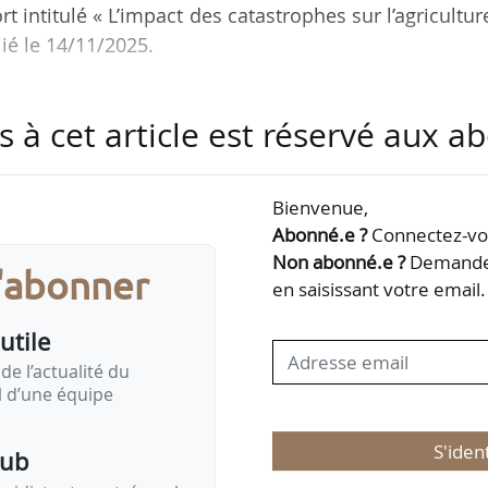
t intitulé « L’impact des catastrophes sur l’agricultur
lié le 14/11/2025.
lèvent à 99 Md$, avec une forte augmentation depui
s à cet article est réservé aux 
en 2011, plus de 200 Md$ en 2022). En 2023, derni
es chiffres, les pertes se chiffrent à près de 200 Md$.
Bienvenue,
s pertes de production sur cette période est celui 
Abonné.e ?
Connectez-vou
de pertes totales cumulées, devant les fruits, noix
Non abonné.e ?
Demandez
s'abonner
 la viande…
en saisissant votre email.
utile
de l’actualité du
il d’une équipe
S'iden
pub