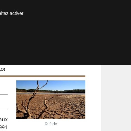
Nous joindre
itez activer
Espace abonné
AO)
aux
© flickr
1991