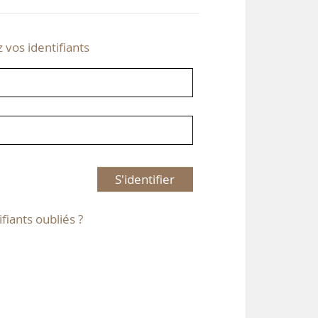
z vos identifiants
S'identifier
ifiants oubliés ?