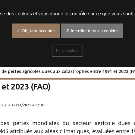
Prendre un rendez-vous
lise des cookies et vous donne le contrôle sur ce que vous souha
✓ OK, tout accepter
✗ Interdire tous les cookies
Personnaliser
 de pertes agricoles dues aux catastrophes entre 1991 et 2023 (F
60 Md$ de pertes agricoles dues aux
 et 2023 (FAO)
ublié le
17/11/2025 à 12:36
des pertes mondiales du secteur agricole dues 
Md$ attribués aux aléas climatiques, évaluées entre 