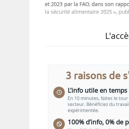
et 2023 par la FAO, dans son rappor
la sécurité alimentaire 2025 », pub
Les pertes moyennes annuelles s’é
L'accè
début des années 2010 (100 Md$ 
année pour laquelle la FAO publie l
Le secteur le plus touché par le
céréales, avec 4,6 Md de tonnes 
3 raisons de 
légumes avec 2,8 Md de tonnes, et
L’info utile en temps 
En 10 minutes, faites le tour 
secteur. Bénéficiez du trava
expérimentée.
100% d’info, 0% de 