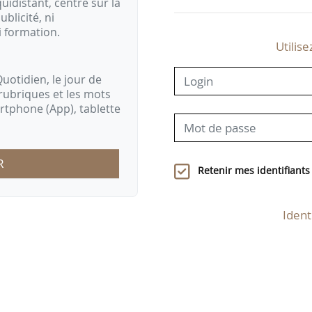
idistant, centré sur la
ublicité, ni
i formation.
Utilise
uotidien, le jour de
rubriques et les mots
artphone (App), tablette
R
Retenir mes identifiants
Ident