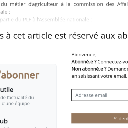
e du métier d’agriculteur à la commission des Affa
ale ;
partie du PLF à l’Assemblée nationale ;
FSS pour 2026 au Sénat ;
s à cet article est réservé aux 
la commission des Affaires économiques, dans le ca
nances pour 2026 ;
11 à Orléans ;
Bienvenue,
Abonné.e ?
Connectez-vou
ous politiques et économiques des secteurs agricol
Non abonné.e ?
Demandez
s'abonner
 Tank pour la semaine du 17/11/2025.
en saisissant votre email.
utile
de l’actualité du
il d’une équipe
S'iden
pub