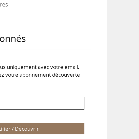
ires
abonnés
dre
s uniquement avec votre email.
e et
 votre abonnement découverte
tifier / Découvrir