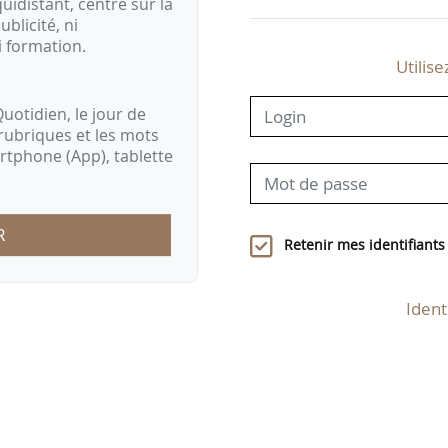
idistant, centré sur la
ublicité, ni
i formation.
Utilise
uotidien, le jour de
rubriques et les mots
artphone (App), tablette
R
Retenir mes identifiants
Ident