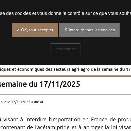
Prendre un rendez-vous
lise des cookies et vous donne le contrôle sur ce que vous souha
✓ OK, tout accepter
✗ Interdire tous les cookies
Personnaliser
tiques et économiques des secteurs agri-agro de la semaine du 1
s politiques et économiques des
a semaine du 17/11/2025
ublié le
17/11/2025 à 08:30
 visant à interdire l’importation en France de prod
contenant de l’acétamipride et à abroger la loi visa