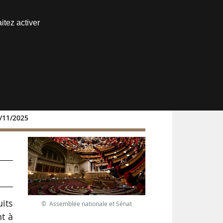
Nous joindre
itez activer
Espace abonné
7/11/2025
uits
© Assemblée nationale et Sénat
nt à