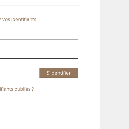
z vos identifiants
S'identifier
ifiants oubliés ?