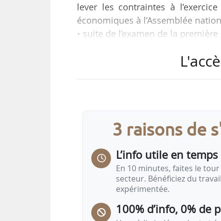
lever les contraintes à l’exercic
économiques à l’Assemblée nation
• suite de l’examen de la première 
• début de la discussion sur le PL
L'accè
• audition d’Annie Genevard par 
de l’examen du projet de loi de fi
• le congrès du maïs, les 18 et 19/
Tels sont les principaux rendez-v
3 raisons de 
agroalimentaire repérés par News
À l’Assemblée…
L’info utile en temps 
En 10 minutes, faites le tour 
secteur. Bénéficiez du trava
expérimentée.
100% d’info, 0% de 