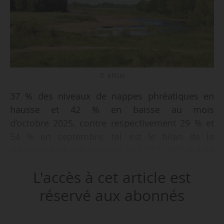
© BRGM
37 % des niveaux de nappes phréatiques en
hausse et 42 % en baisse au mois
d’octobre 2025, contre respectivement 29 % et
54 % en septembre, tel est le bilan de la
situation hydrogéologique au 01/11/2025 publié
par le BRGM, le 10/11/2025.
L'accès à cet article est
« Les épisodes de recharge sont cependant peu
réservé aux abonnés
intenses et l’état des nappes se dégrade
légèrement par rapport à septembre. Les