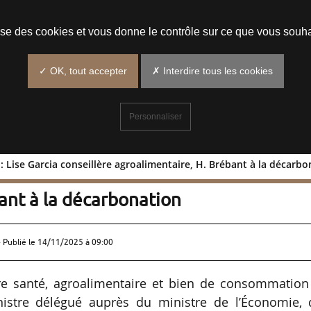
Prendre un rendez-vous
lise des cookies et vous donne le contrôle sur ce que vous souha
✓ OK, tout accepter
✗ Interdire tous les cookies
Personnaliser
 : Lise Garcia conseillère agroalimentaire, H. Brébant à la décarb
strie) : Lise Garcia conseillère
ant à la décarbonation
 Publié le
14/11/2025 à 09:00
re santé, agroalimentaire et bien de consommation
nistre délégué auprès du ministre de l’Économie, 