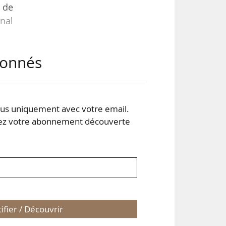
 de
nal
abonnés
e la
 de
s uniquement avec votre email.
res
 votre abonnement découverte
u’à
tifier / Découvrir