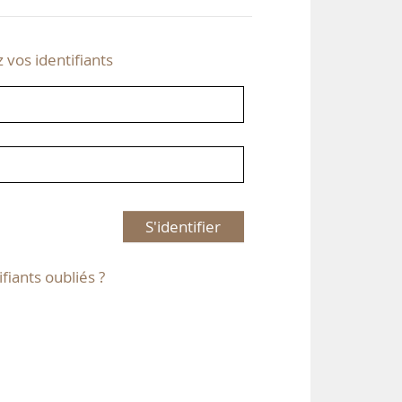
z vos identifiants
S'identifier
ifiants oubliés ?