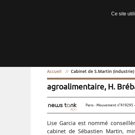
Découvrir sans engagement
Ce site uti
Menu
Accueil
Cabinet de S.Martin (industrie)
Cabinet de S.Martin (indu
agroalimentaire, H. Bréb
Paris - Mouvement n°419295 -
Lise Garcia est nommé conseillè
cabinet de Sébastien Martin, mi