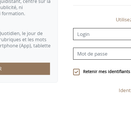
idistant, centré sur la
ublicité, ni
i formation.
Utilise
uotidien, le jour de
rubriques et les mots
artphone (App), tablette
R
Retenir mes identifiants
Ident