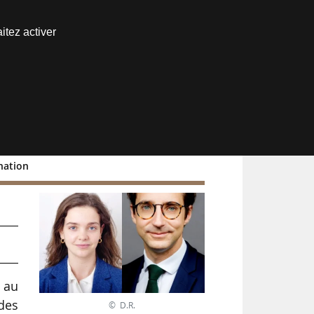
Nous joindre
itez activer
Espace abonné
onation
 au
des
© D.R.