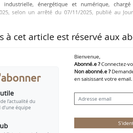
 industrielle, énergétique et numérique, chargé
2025, selon un arrêté du 07/11/2025, publié au Jour
s à cet article est réservé aux 
stries de santé dans des projets européens au sein d
omme chargée de mission relocalisation des produits
Bienvenue,
Abonné.e ?
Connectez-vou
ller décarbonation, industries primaires, filiè
Non abonné.e ?
Demandez
s'abonner
dustrielle, à compter du 22/10/2025. Il était jusq
en saisissant votre email.
eté, économie verte et numérique au…
utile
de l’actualité du
il d’une équipe
S'iden
pub