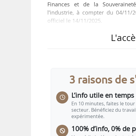
Finances et de la Souveraineté
l’industrie, à compter du 04/11/
officiel le 14/11/2025.
L'accè
Elle était chargée de mission indu
DGE, qu’elle a rejoint en 2022 c
santé et gestion de crises.
Henri Brébant est nommé consei
3 raisons de 
technologiques et innovation in
octobre 2025 conseiller souverain
L’info utile en temps 
En 10 minutes, faites le tour 
secteur. Bénéficiez du trava
expérimentée.
100% d’info, 0% de 