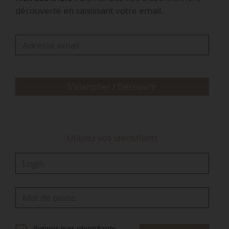
Familles, de l’Autonomie et des Personnes
découverte en saisissant votre email.
handicapées en date du 07/11/2025 et publié au
Journal officiel le 11/11/2025. Il remplace Benoît
Vallet, en poste depuis le 15/11/2022.
En 2004, Gilles Salvat est nomm…
S'identifier / Découvrir
Utilisez vos identifiants