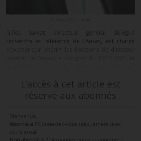
© Anses / B.Holsnyder
Gilles Salvat, directeur général délégué
recherche et référence de l’Anses, est chargé
d’exercer par intérim les fonctions de directeur
général de l’Anses, à compter du 15/11/2025 et
jusqu’à la nomination d’un nouveau directeur
général ou d’une nouvelle directrice générale,
L'accès à cet article est
selon un arrêté du ministre du Travail et des
Solidarités, de la ministre de la Transition
réservé aux abonnés
écologique, de la Biodiversité et des
Négociations internationales sur le climat et la
Bienvenue,
nature, de la ministre de l’Agriculture, de
Abonné.e ?
Connectez-vous uniquement avec
l’Agroalimentaire et de la Souveraineté
votre email.
alimentaire et de la ministre de la Santé, des
Non abonné.e ?
Demandez votre abonnement