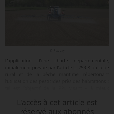
© Pixabay
L’application d’une charte départementale,
initialement prévue par l’article L. 253-8 du code
rural et de la pêche maritime, répertoriant
l’utilisation des pesticides près des habitations :
tel est l’objectif de la PPL visant « à mieux
concerter, informer et protéger les riverains de
L'accès à cet article est
parcelles agricoles exposés aux pesticides de
synthèse », déposée par le sénateur (Écologiste-
réservé aux abonnés