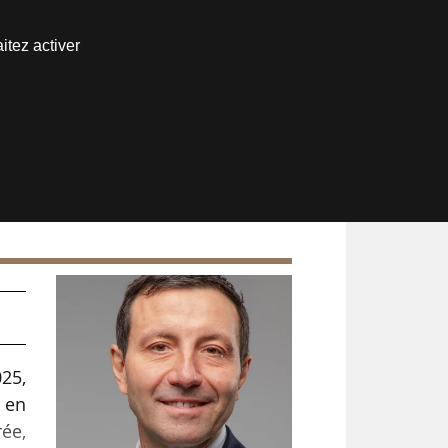
Nous joindre
itez activer
Espace abonné
25,
, en
ée,