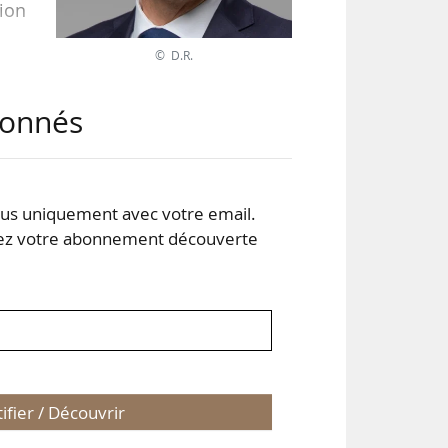
sion
© D.R.
que
abonnés
ent
apté
s uniquement avec votre email.
 votre abonnement découverte
tifier / Découvrir