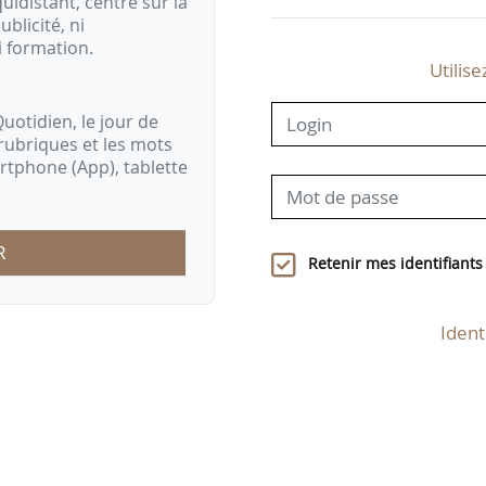
idistant, centré sur la
ublicité, ni
i formation.
Utilise
uotidien, le jour de
rubriques et les mots
artphone (App), tablette
R
Retenir mes identifiants
Ident