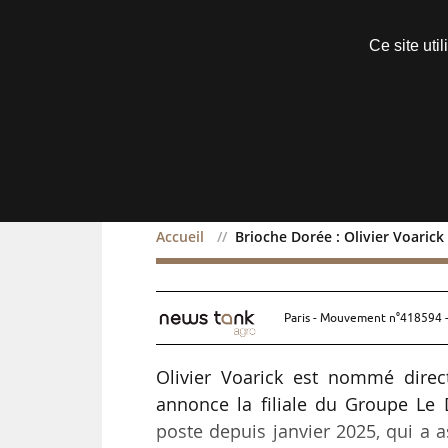
Découvrir sans engagement
Ce site uti
Menu
Accueil
Brioche Dorée : Olivier Voarick
Brioche Dorée : Olivier 
Paris - Mouvement n°418594 -
Olivier Voarick est nommé direc
annonce la filiale du Groupe Le D
poste depuis janvier 2025, qui a