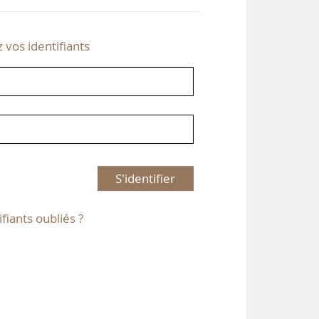
z vos identifiants
S'identifier
ifiants oubliés ?