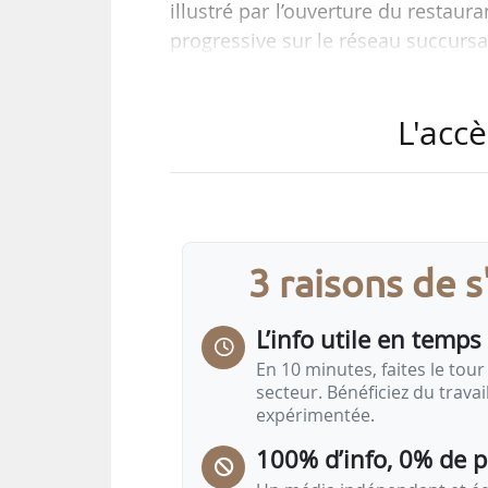
illustré par l’ouverture du restaur
progressive sur le réseau succursale
« Olivier Voarick aura pour miss
L'accè
Brioche Dorée : déployer le nouv
du réseau et accompagner la trans
aux mutations du marché de la res
Olivier Voarick était directeur gén
3 raisons de 
L’info utile en temps 
En 10 minutes, faites le tour 
secteur. Bénéficiez du trava
expérimentée.
100% d’info, 0% de 