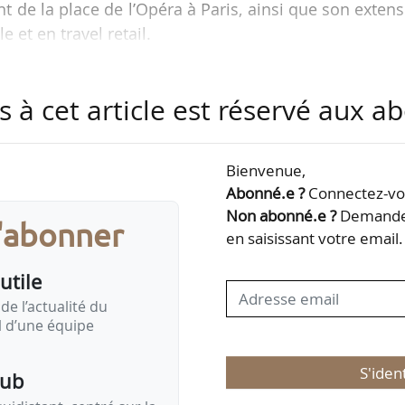
ant de la place de l’Opéra à Paris, ainsi que son exten
 et en travel retail.
ion de poursuivre la mise en place du plan stratégi
s à cet article est réservé aux 
eau concept lancé en 2024, accélérer le développem
formation de l’organisation en un modèle agile, ad
tauration rapide », indique Brioche Dorée.
Bienvenue,
Abonné.e ?
Connectez-vou
éral de la…
Non abonné.e ?
Demandez
s'abonner
en saisissant votre email.
utile
de l’actualité du
il d’une équipe
S'iden
pub