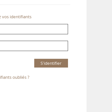
z vos identifiants
S'identifier
ifiants oubliés ?