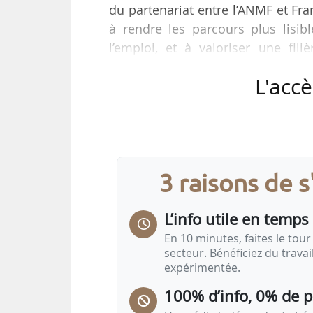
du partenariat entre l’ANMF et Fra
à rendre les parcours plus lisible
l’emploi, et à valoriser une fil
national », indiquent les deux parti
L'accè
Dans le cadre de ce partena
ChasseursDeGraines.fr, lancée en 
de la meunerie, en mettant en plac
• une visibilité des opportunités de
3 raisons de 
• une mise en avant des offres…
L’info utile en temps 
En 10 minutes, faites le tour 
secteur. Bénéficiez du trava
expérimentée.
100% d’info, 0% de 