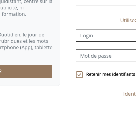
idistant, centré sur la
ublicité, ni
i formation.
Utilise
uotidien, le jour de
rubriques et les mots
artphone (App), tablette
R
Retenir mes identifiants
Ident