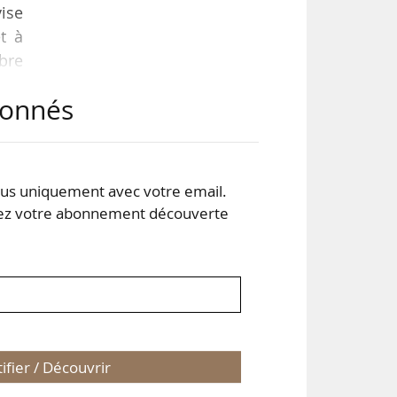
vise
et à
bre
abonnés
rme
iers
s uniquement avec votre email.
 votre abonnement découverte
tifier / Découvrir