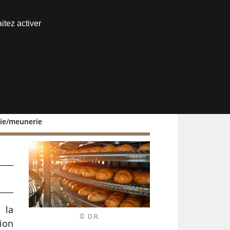
Nous joindre
itez activer
Espace abonné
rie/meunerie
 la
© D.R.
tion