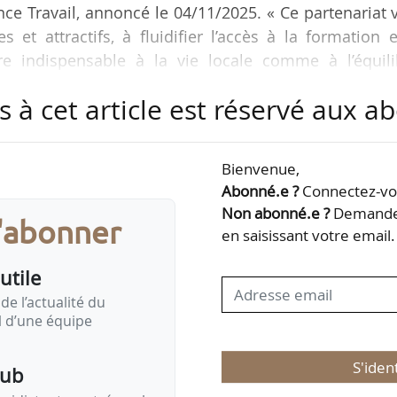
nce Travail, annoncé le 04/11/2025. « Ce partenariat 
s et attractifs, à fluidifier l’accès à la formation 
ière indispensable à la vie locale comme à l’équili
es.
s à cet article est réservé aux 
riat, France Travail s’associe à la platefo
2024 par l’ANMF et dédiée à la valorisation des mét
Bienvenue,
e :
Abonné.e ?
Connectez-vou
 la meunerie sur le site de France Travail,
Non abonné.e ?
Demandez
s'abonner
en saisissant votre email.
utile
de l’actualité du
il d’une équipe
S'iden
pub