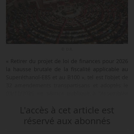
© D.R.
« Retirer du projet de loi de finances pour 2026
la hausse brutale de la fiscalité applicable au
Superéthanol-E85 et au B100 », tel est l’objet de
32 amendements transpartisans et adoptés le
03/11/2025 en séance publique à l’Assemblée
nationale, à l’occasion de la suite de la
L'accès à cet article est
discussion sur la première partie du PLF 2026.
réservé aux abonnés
« Ce retrait permettrait d’engager une
concertation approfondie avec l’ensemble des