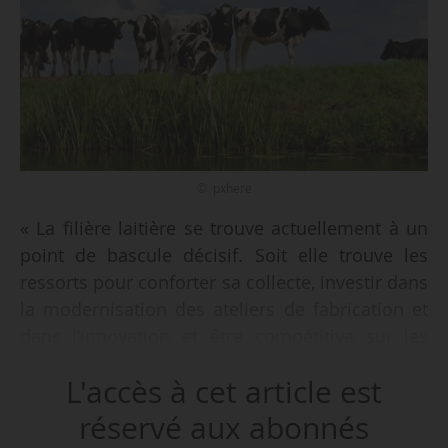
© pxhere
« La filière laitière se trouve actuellement à un
point de bascule décisif. Soit elle trouve les
ressorts pour conforter sa collecte, investir dans
la modernisation des ateliers de fabrication et
dans l’innovation et être compétitive sur les
différents marchés nationaux, ce qui pourra
L'accès à cet article est
limiter les importations et préserver la
souveraineté laitière de la France. Soit elle ne
réservé aux abonnés
trouve pas les marges de compétitivité