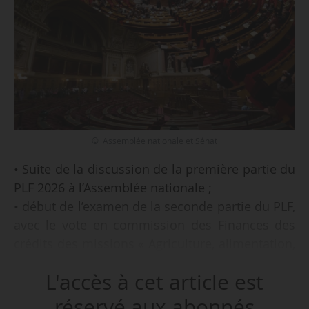
© Assemblée nationale et Sénat
• Suite de la discussion de la première partie du
PLF 2026 à l’Assemblée nationale ;
• début de l’examen de la seconde partie du PLF,
avec le vote en commission des Finances des
crédits des missions « Agriculture, alimentation,
forêt et affaires rurales » et « développement
L'accès à cet article est
agricole et rural » ;
• suite de la discussion sur le PLFSS en séance
réservé aux abonnés