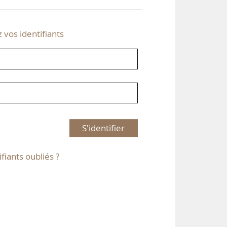
z vos identifiants
S'identifier
ifiants oubliés ?