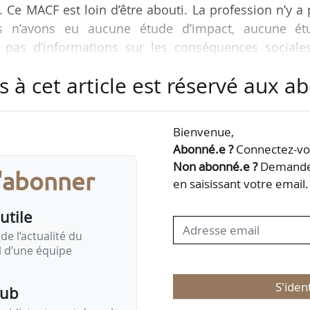
x. Ce MACF est loin d’être abouti. La profession n’y a
s n’avons eu aucune étude d’impact, aucune ét
pas d’informations sur les conséquences sociales
ésidente de la Coordination rurale, à News Tank,
s à cet article est réservé aux 
directement nous concerner touche les importations
Bienvenue,
mentaires, qui pourraient être taxées à partir du mo
Abonné.e ?
Connectez-vou
s. Je parle notamment des produits de la viande, où 
Non abonné.e ?
Demandez
s'abonner
en saisissant votre email.
utile
de l’actualité du
il d’une équipe
S'iden
pub