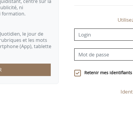
idistant, centré sur la
ublicité, ni
i formation.
Utilise
uotidien, le jour de
rubriques et les mots
artphone (App), tablette
R
Retenir mes identifiants
Ident