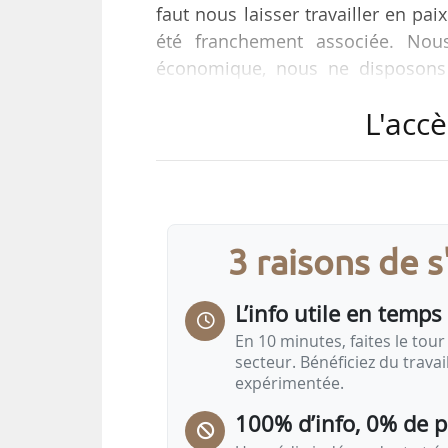
faut nous laisser travailler en pai
été franchement associée. Nou
économique, nous ne disposons 
déclare Véronique Le Floc’h, pr
L'accè
31/10/2025.
« Le seul point qui pourrait in
exportations agricoles et agroali
où les flux pourraient être évité
3 raisons de 
pourrions…
L’info utile en temps 
En 10 minutes, faites le tour 
secteur. Bénéficiez du trava
expérimentée.
100% d’info, 0% de 