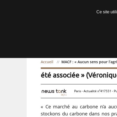
Découvrir sans engagement
Ce site uti
Menu
Accueil
MACF : « Aucun sens pour l’agri
MACF : « Aucun sens pour 
été associée » (Véronique
Paris - Actualité n°417551 - P
« Ce marché au carbone n’a aucun
stockons du carbone dans nos pra