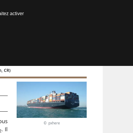
Nous joindre
itez activer
Espace abonné
h, CR)
ous
© pxhere
. Il
2