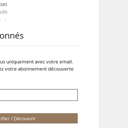
 pas
ude
 »,
 le
abonnés
 et
ment
s uniquement avec votre email.
nous
 votre abonnement découverte
tifier / Découvrir