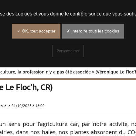
Prendre un rendez-vous
lise des cookies et vous donne le contrôle sur ce que vous souha
✓ OK, tout accepter
✗ Interdire tous les cookies
Personnaliser
culture, la profession n’y a pas été associée » (Véronique Le Floc’
l’agriculture, la profession n’y a pas
 Le Floc’h, CR)
ublié le
31/10/2025 à 16:00
 sens pour l’agriculture car, par notre activité, n
iries, dans nos haies, nos plantes absorbent du CO