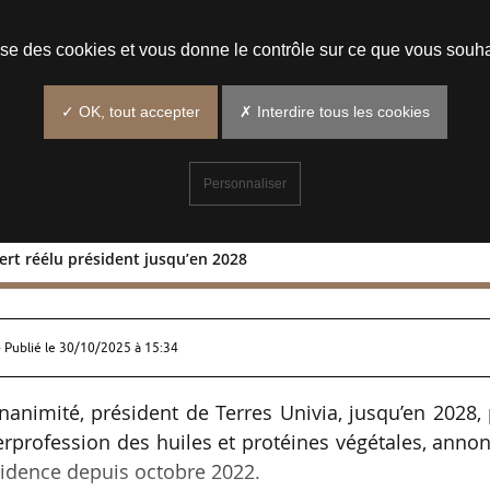
Prendre un rendez-vous
lise des cookies et vous donne le contrôle sur ce que vous souha
✓ OK, tout accepter
✗ Interdire tous les cookies
Personnaliser
rt réélu président jusqu’en 2028
n Lammert réélu président jusqu’en 20
 Publié le
30/10/2025 à 15:34
nanimité, président de Terres Univia, jusqu’en 2028,
terprofession des huiles et protéines végétales, anno
résidence depuis octobre 2022.