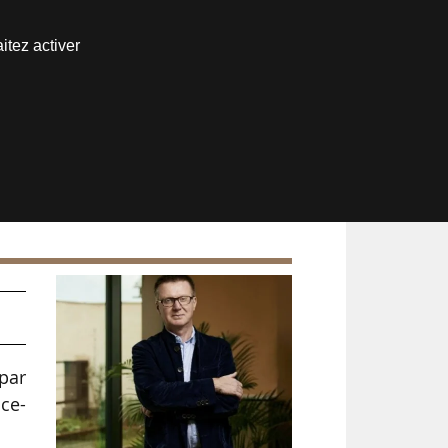
Nous joindre
itez activer
Espace abonné
28
 par
nce-