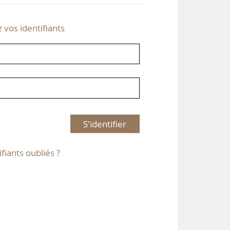
z vos identifiants
S'identifier
ifiants oubliés ?