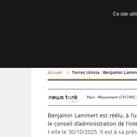
Découvrir sans engagement
Ce site uti
Menu
Accueil
Terres Univia : Benjamin Lamme
Terres Univia : Benjami
Paris - Mouvement n°417492 -
Benjamin Lammert est réélu, à l’u
le conseil d’administration de l’in
t-elle le 30/10/2025. Il est à sa p