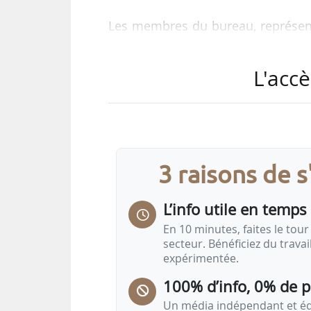
Les membres du bureau, représenta
été reconduits dans leurs fonctions
• Antoine Hacard, vice-président, 
L'accè
• Stéphane Yrles, vice-président, 
• François Bloc, trésorier, pour l
• Gilles Robillard, secrétaire, pour
• Eric Masset, secrétaire adjoint, 
3 raisons de 
« Ce nouveau mandat poursuivra le
L’info utile en temps 
En 10 minutes, faites le tour 
secteur. Bénéficiez du trava
expérimentée.
100% d’info, 0% de 
Un média indépendant et équ