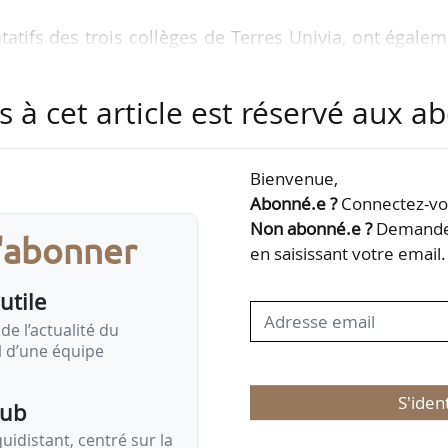
tifs des trois collèges de Terres Univia, ont égale
 :
pour le collège commercialisation
s à cet article est réservé aux 
pour le collège transformation-conditionnement
e collège transformation-conditionnement
 le collège production
Bienvenue,
pour le collège commercialisation
Abonné.e ?
Connectez-vou
Non abonné.e ?
Demandez
s'abonner
s actions engagées par notre collectif de 15…
en saisissant votre email.
utile
de l’actualité du
il d’une équipe
S'iden
pub
idistant, centré sur la