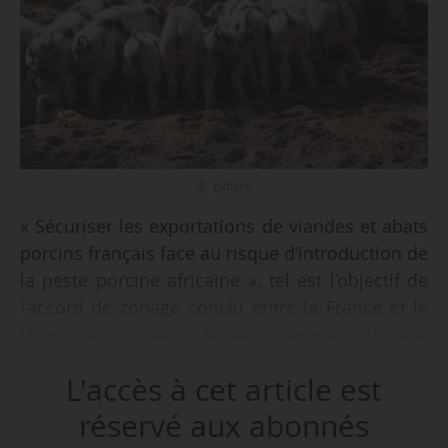
© pxhere
« Sécuriser les exportations de viandes et abats
porcins français face au risque d’introduction de
la peste porcine africaine », tel est l’objectif de
l’accord de zonage conclu entre la France et le
Japon, après sept années de négociations,
annonce le ministère de l’Agriculture, de
L'accès à cet article est
l’Agroalimentaire et de la Souveraineté
alimentaire, le 29/10/2025.
réservé aux abonnés