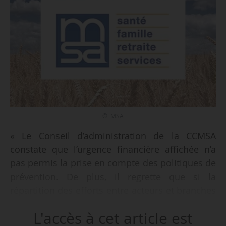
© MSA
« Le Conseil d’administration de la CCMSA
constate que l’urgence financière affichée n’a
pas permis la prise en compte des politiques de
prévention. De plus, il regrette que si la
répartition des efforts entre acteurs et branches
est équitable en apparence, elle concentre
L'accès à cet article est
l’impact des mesures sur les assurés les plus