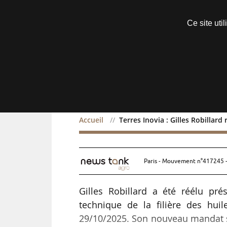
Découvrir sans engagement
Ce site uti
Menu
Accueil
Terres Inovia : Gilles Robillard
Terres Inovia : Gilles Rob
Paris - Mouvement n°417245 -
Gilles Robillard a été réélu prés
technique de la filière des huile
29/10/2025. Son nouveau mandat s’é