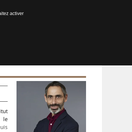
Nous joindre
itez activer
Espace abonné
itut
, le
puis