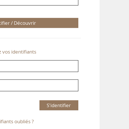
tifier / Découvrir
z vos identifiants
S'identifier
ifiants oubliés ?