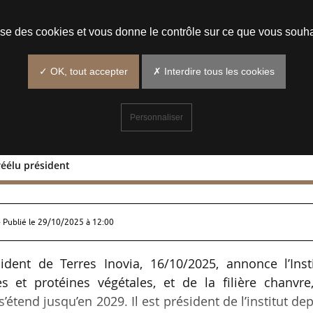
Prendre un rendez-vous
lise des cookies et vous donne le contrôle sur ce que vous souha
✓ OK, tout accepter
✗ Interdire tous les cookies
Personnaliser
 réélu président
illard réélu président
 Publié le
29/10/2025 à 12:00
ident de Terres Inovia, 16/10/2025, annonce l’Inst
s et protéines végétales, et de la filière chanvre
tend jusqu’en 2029. Il est président de l’institut de