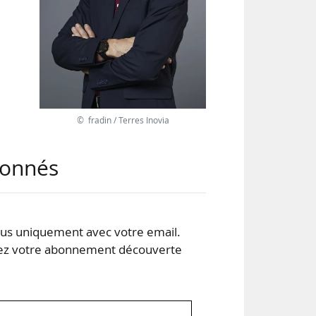
iège
res
© fradin / Terres Inovia
FOP,
min
abonnés
s uniquement avec votre email.
 votre abonnement découverte