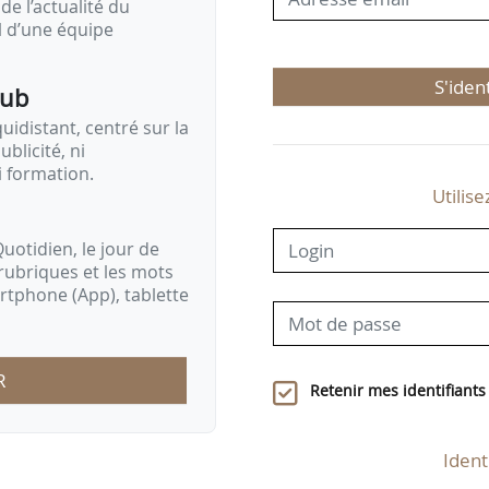
de l’actualité du
il d’une équipe
S'iden
pub
idistant, centré sur la
ublicité, ni
i formation.
Utilise
uotidien, le jour de
rubriques et les mots
artphone (App), tablette
R
Retenir mes identifiants
Ident