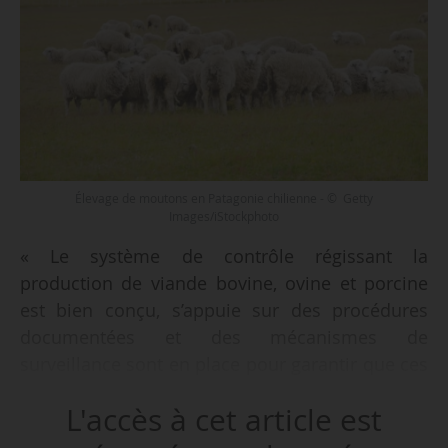
Élevage de moutons en Patagonie chilienne - © Getty
Images/iStockphoto
« Le système de contrôle régissant la
production de viande bovine, ovine et porcine
est bien conçu, s’appuie sur des procédures
documentées et des mécanismes de
surveillance sont en place pour garantir que ces
produits sont fabriqués conformément aux
L'accès à cet article est
exigences pertinentes de l’UE. Néanmoins,
l’efficacité du système de contrôle est