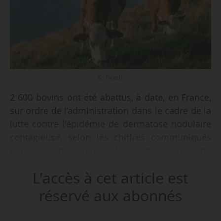
© Pexels
2 600 bovins ont été abattus, à date, en France,
sur ordre de l’administration dans le cadre de la
lutte contre l’épidémie de dermatose nodulaire
contagieuse, selon les chiffres communiqués
par le ministère de l’Agriculture, de
l’Agroalimentaire et de la Souveraineté
L'accès à cet article est
alimentaire le 28/10/2025.
réservé aux abonnés
Deux nouveaux foyers ont été confirmés dans
les Pyrénées-Orientales, sur les communes de