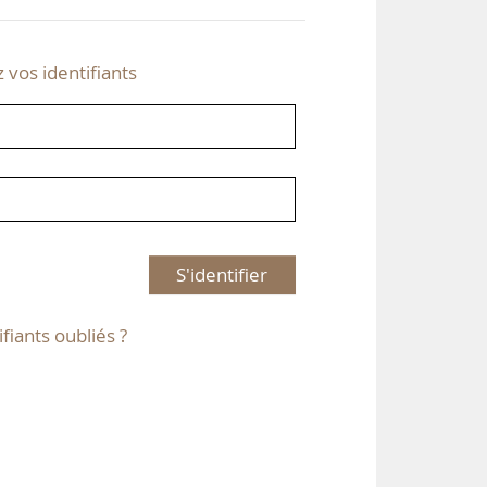
z vos identifiants
S'identifier
ifiants oubliés ?