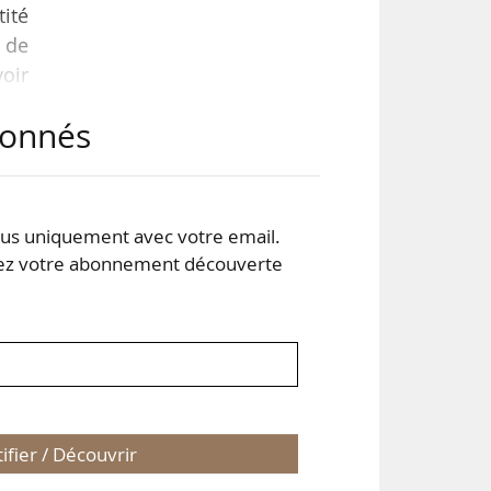
tité
 de
voir
ttre
abonnés
rée
ors
s uniquement avec votre email.
 votre abonnement découverte
tifier / Découvrir