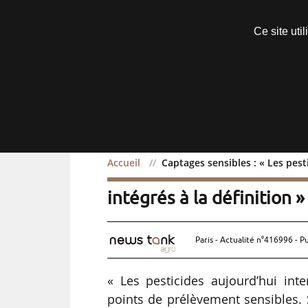
Découvrir sans engagement
Ce site uti
Menu
Accueil
Captages sensibles : « Les pesti
Captages sensibles : « Le
intégrés à la définition »
Paris - Actualité n°416996 - P
« Les pesticides aujourd’hui inte
points de prélèvement sensibles. 