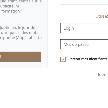
idistant, centré sur la
ublicité, ni
i formation.
Utilise
uotidien, le jour de
rubriques et les mots
artphone (App), tablette
R
Retenir mes identifiants
Ident