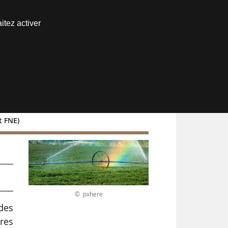
Nous joindre
itez activer
Espace abonné
t FNE)
© pxhere
 des
ures