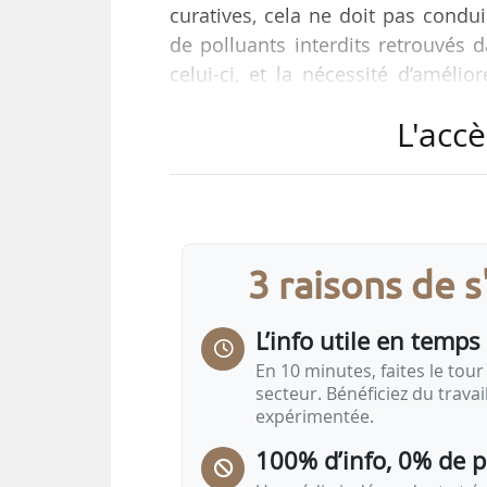
curatives, cela ne doit pas condu
de polluants interdits retrouvés
celui-ci, et la nécessité d’amélior
continuer à l’utiliser », indiquen
L'accè
envoyée au Premier ministre Séba
News Tank.
Les trois organisations font pa
ministre de la Transition écologique
3 raisons de 
L’info utile en temps 
En 10 minutes, faites le tour 
secteur. Bénéficiez du trava
expérimentée.
100% d’info, 0% de 