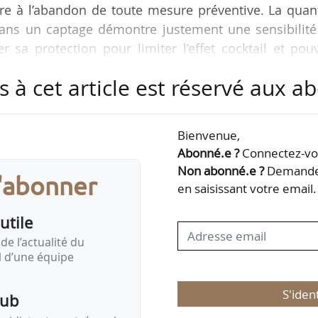
ire à l’abandon de toute mesure préventive. La quan
 dans un captage démontre justement une sensibilité
er sa protection pour limiter l’effet cocktail et pou
t la Fnab, Générations Futures et la FNE, dans une le
s à cet article est réservé aux 
stien Lecornu le 23/10/2025, lettre que s’est procu
Bienvenue,
rtie du GNC, lancé par Agnès Pannier-Runacher, al
Abonné.e ?
Connectez-vou
, de la Biodiversité, de la Forêt, de la…
Non abonné.e ?
Demandez
s'abonner
en saisissant votre email.
utile
de l’actualité du
il d’une équipe
S'iden
pub