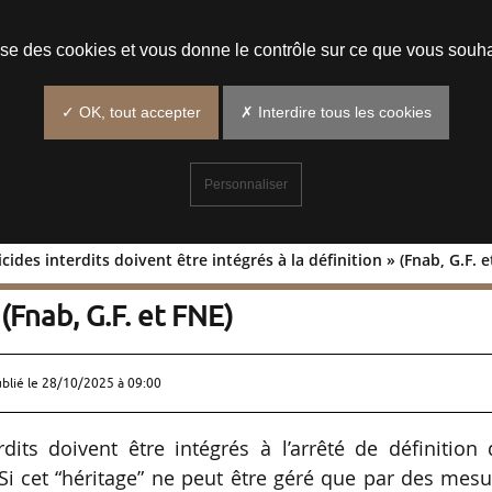
Prendre un rendez-vous
lise des cookies et vous donne le contrôle sur ce que vous souha
✓ OK, tout accepter
✗ Interdire tous les cookies
Personnaliser
cides interdits doivent être intégrés à la définition » (Fnab, G.F. e
s pesticides interdits doivent être
 (Fnab, G.F. et FNE)
ublié le
28/10/2025 à 09:00
rdits doivent être intégrés à l’arrêté de définition
Si cet “héritage” ne peut être géré que par des mes