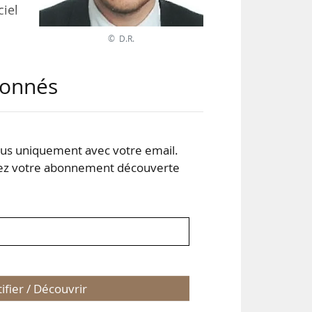
ciel
© D.R.
tre
abonnés
lle,
 au
stre
s uniquement avec votre email.
 votre abonnement découverte
tifier / Découvrir