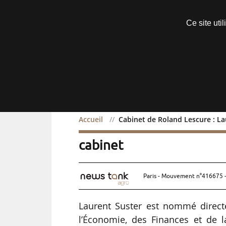
Découvrir sans engagement
Ce site uti
Menu
Accueil
Cabinet de Roland Lescure : La
Cabinet de Roland Lescur
cabinet
Paris - Mouvement n°416675 -
Laurent Suster est nommé direct
l’Économie, des Finances et de l