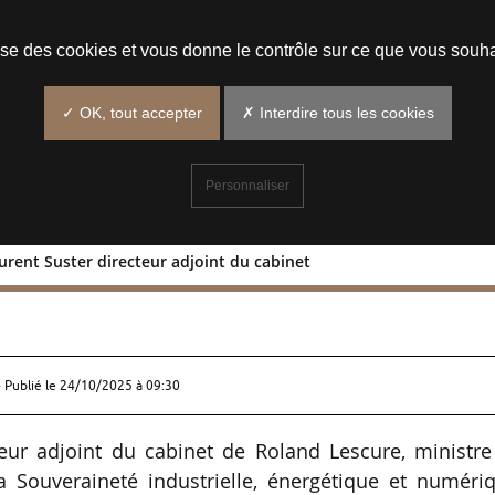
Prendre un rendez-vous
lise des cookies et vous donne le contrôle sur ce que vous souha
✓ OK, tout accepter
✗ Interdire tous les cookies
Personnaliser
urent Suster directeur adjoint du cabinet
e : Laurent Suster directeur adjoint d
 Publié le
24/10/2025 à 09:30
eur adjoint du cabinet de Roland Lescure, ministre
a Souveraineté industrielle, énergétique et numériq