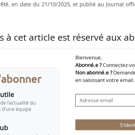
êté, en date du 21/10/2025, et publié au Journal offi
 directeur de cabinet de Sébastien Martin, minis
s à cet article est réservé aux 
onomie, des Finances et de la Souveraineté industrie
 de l’industrie par un arrêté du 17/10/2025, publié
était auparavant directeur adjoint du cabinet du mini
Bienvenue,
uis septembre 2024.
Abonné.e ?
Connectez-vou
Non abonné.e ?
Demandez
s'abonner
en saisissant votre email.
utile
de l’actualité du
il d’une équipe
S'iden
pub