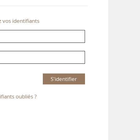
z vos identifiants
S'identifier
ifiants oubliés ?