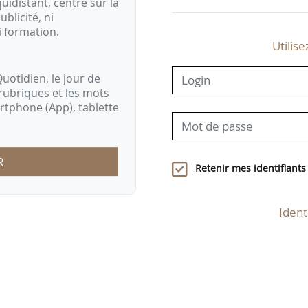
idistant, centré sur la
ublicité, ni
i formation.
Utilise
uotidien, le jour de
rubriques et les mots
artphone (App), tablette
R
Retenir mes identifiants
Ident