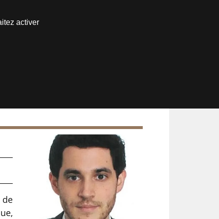
Nous joindre
itez activer
Espace abonné
u
 de
ue,