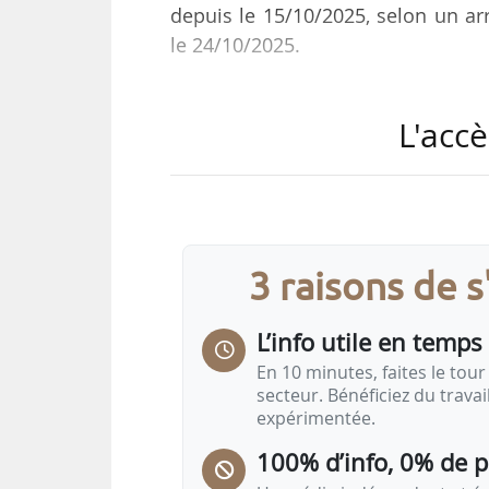
depuis le 15/10/2025, selon un arr
le 24/10/2025.
Laurent Suster avait été nommé
L'accè
délégué auprès du ministre de l’Éc
énergétique et numérique, chargé
Journal officiel le 18/10/2025. Il 
délégué chargé de l’industrie dep
3 raisons de 
L’info utile en temps 
En 10 minutes, faites le tour 
secteur. Bénéficiez du trava
expérimentée.
100% d’info, 0% de 