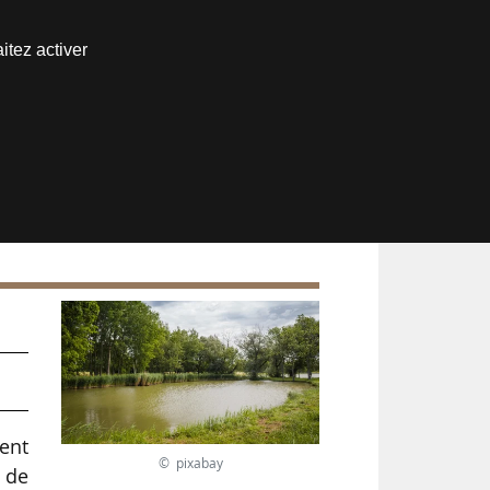
Nous joindre
itez activer
Espace abonné
ent
© pixabay
e de