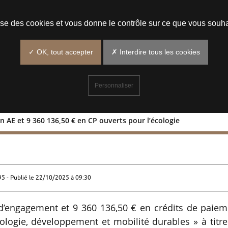
Prendre un rendez-vous
lise des cookies et vous donne le contrôle sur ce que vous souha
✓ OK, tout accepter
✗ Interdire tous les cookies
Personnaliser
n AE et 9 360 136,50 € en CP ouverts pour l’écologie
1,65 € en AE et 9 360 136,50 € en CP
95 - Publié le
22/10/2025 à 09:30
 d’engagement et 9 360 136,50 € en crédits de paiem
ologie, développement et mobilité durables » à titr