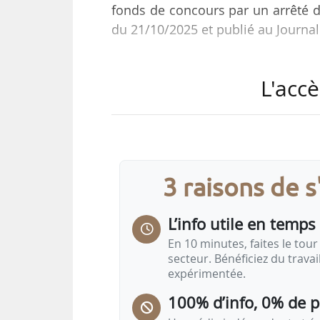
fonds de concours par un arrêté d
du 21/10/2025 et publié au Journal
Ces montants se répartissent de la
L'accè
• 31 604 000,81 € en AE et 8 765 6
services de transports » ;
• 594 229,84 € en AE et en CP pou
de l’écologie, du développement et 
• 281 € en AE et en CP pour le pro
3 raisons de 
Au total, des crédits d’un montant
L’info utile en temps 
En 10 minutes, faites le tour 
secteur. Bénéficiez du trava
expérimentée.
100% d’info, 0% de 