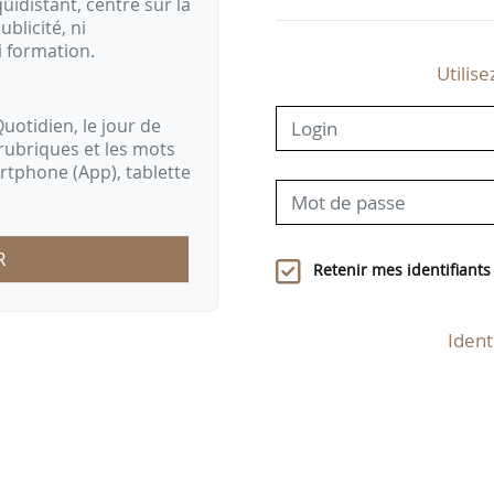
idistant, centré sur la
ublicité, ni
i formation.
Utilise
uotidien, le jour de
rubriques et les mots
artphone (App), tablette
R
Retenir mes identifiants
Ident