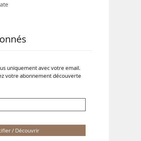
date
abonnés
s et
ques
s uniquement avec votre email.
 votre abonnement découverte
tifier / Découvrir