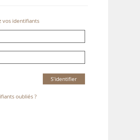
z vos identifiants
S'identifier
ifiants oubliés ?