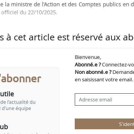
e la ministre de l’Action et des Comptes publics en 
 officiel du 22/10/2025.
 manière suivante :
s à cet article est réservé aux 
25,66 € en CP pour le programme 203 « Infrastructure
r le programme 217 « Conduite et pilotage des politi
Bienvenue,
de la mobilité durables » ;
Abonné.e ?
Connectez-vou
gramme 235 « Sûreté nucléaire et radioprotection ».
Non abonné.e ?
Demandez
s'abonner
en saisissant votre email.
 de 50 258 081,14 € en AE et de…
utile
de l’actualité du
il d’une équipe
S'iden
pub