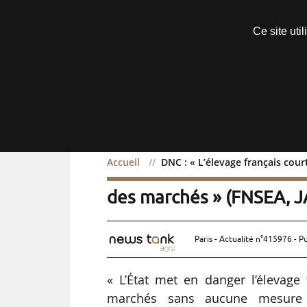
Découvrir sans engagement
Ce site uti
Menu
Accueil
DNC : « L’élevage français cou
DNC : « L’élevage françai
des marchés » (FNSEA, J
Paris - Actualité n°415976 - P
« L’État met en danger l’élevage 
marchés sans aucune mesure d