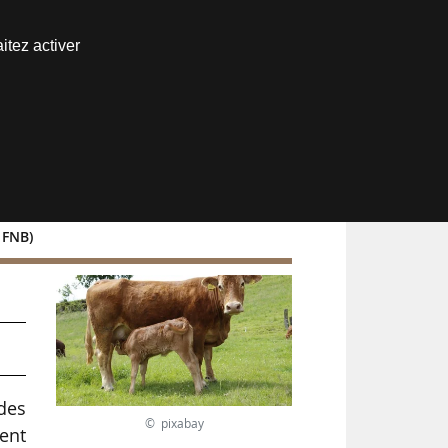
Nous joindre
itez activer
Espace abonné
 FNB)
n
 des
© pixabay
ent