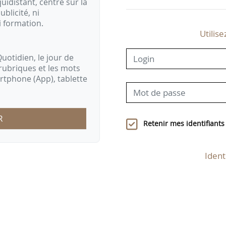
idistant, centré sur la
ublicité, ni
i formation.
Utilise
uotidien, le jour de
rubriques et les mots
artphone (App), tablette
R
Retenir mes identifiants
Ident