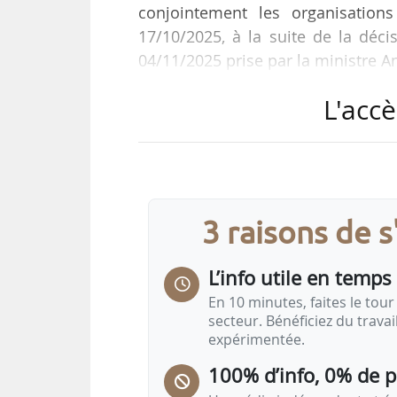
conjointement les organisation
17/10/2025, à la suite de la déc
04/11/2025 prise par la ministre 
L'accè
« Cette décision a été prise sans a
de discuter avec nos voisins espag
issus d’animaux vaccinés », indi
20/10/2025.
3 raisons de 
Les organisations professionnell
exports, comme les…
L’info utile en temps 
En 10 minutes, faites le tour 
secteur. Bénéficiez du trava
expérimentée.
100% d’info, 0% de 