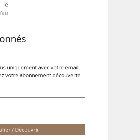
 le
’au
abonnés
rain
eaux
 le
s uniquement avec votre email.
 votre abonnement découverte
des
tifier / Découvrir