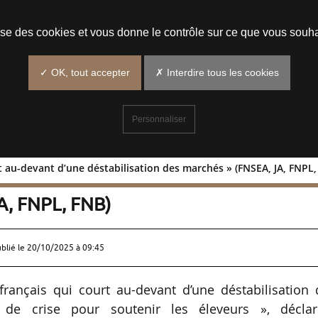
Prendre un rendez-vous
lise des cookies et vous donne le contrôle sur ce que vous souha
✓ OK, tout accepter
✗ Interdire tous les cookies
Personnaliser
rt au-devant d’une déstabilisation des marchés » (FNSEA, JA, FNPL,
s court au-devant d’une déstabilisatio
A, FNPL, FNB)
ublié le
20/10/2025 à 09:45
français qui court au-devant d’une déstabilisation
e crise pour soutenir les éleveurs », déclar