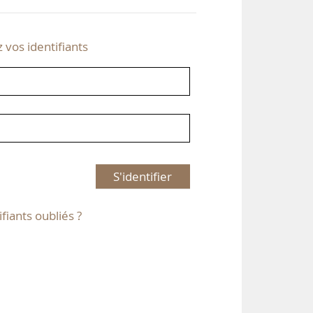
z vos identifiants
S'identifier
ifiants oubliés ?