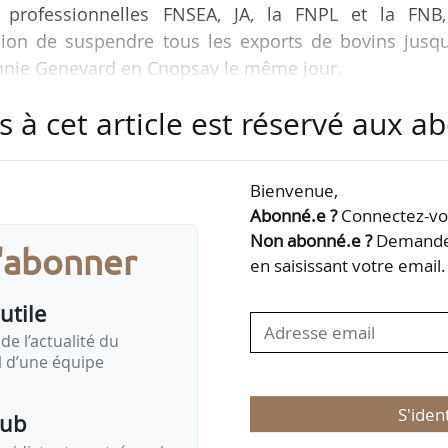
s professionnelles FNSEA, JA, la FNPL et la FNB,
ision de suspendre tous les exports de bovins jusqu
Annie Genevard en Cnopsav le même jour.
s à cet article est réservé aux 
ucun vote ni concertation des éleveurs. On était en t
nols et italiens, qui étaient prêts à accepter nos v
que Yohann Barbe, président de la FNPL, à News Tank
Bienvenue,
Abonné.e ?
Connectez-vou
Non abonné.e ?
Demandez
s'abonner
es demandent l’étude d’alternative à la suspension 
en saisissant votre email.
utile
de l’actualité du
il d’une équipe
S'iden
pub