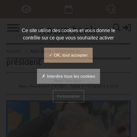
Ce site utilise des cookies et vous donne le
contrôle sur ce que vous souhaitez activer
Apis-Gene : Stéphane Joandel
Accueil
Apis-Gene : Stéphane Joandel président
✓ OK, tout accepter
président
✗ Interdire tous les cookies
News Tank Agro -
Paris - Mouvement n°415831 - Publié le
17/10/2025 à 10:50
Personnaliser