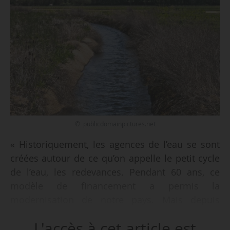
© publicdomainpictures.net
« Historiquement, les agences de l’eau se sont
créées autour de ce qu’on appelle le petit cycle
de l’eau, les redevances. Pendant 60 ans, ce
modèle de financement a permis la
modernisation de notre pays. Mais depuis
quelques années, nous sommes en train,
L'accès à cet article est
progressivement, de passer du petit au grand