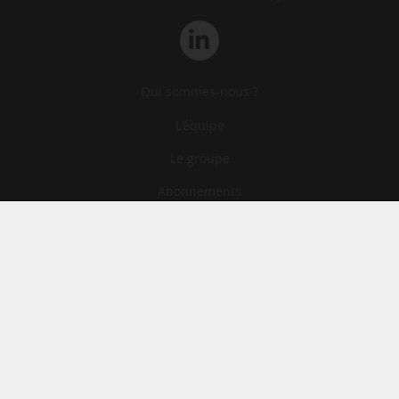
Qui sommes-nous ?
L‘équipe
Le groupe
Abonnements
Contact
Archives
CGA
Mentions légales
Confidentialité
Cookies