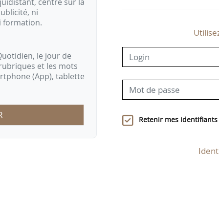
idistant, centré sur la
ublicité, ni
i formation.
Utilise
uotidien, le jour de
rubriques et les mots
artphone (App), tablette
R
Retenir mes identifiants
Ident