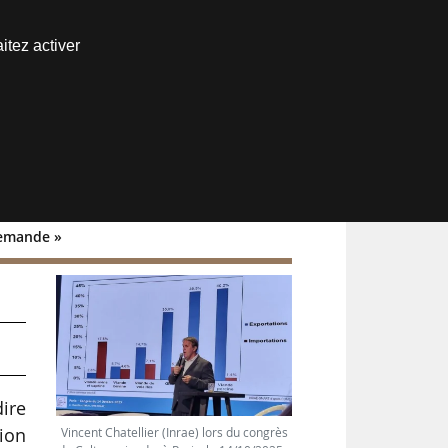
Nous joindre
itez activer
Espace abonné
 demande »
ive
dire
tion
Vincent Chatellier (Inrae) lors du congrès