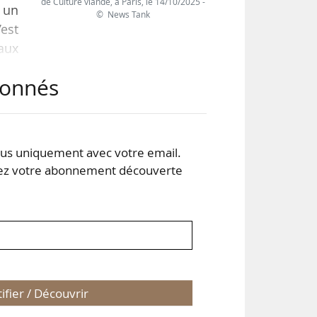
de Culture viande, à Paris, le 14/10/2025 -
s un
© News Tank
’est
aux
 la
abonnés
cité
ier,
s uniquement avec votre email.
 votre abonnement découverte
tifier / Découvrir