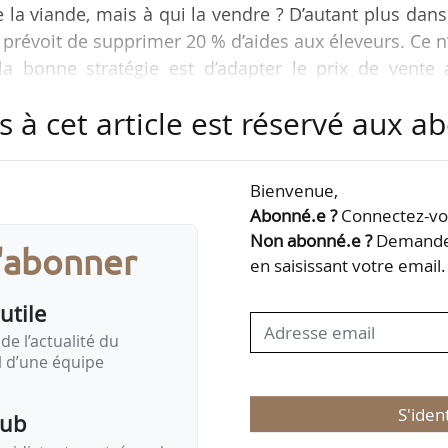
 de la viande, mais à qui la vendre ? D’autant plus dan
 prévoit de supprimer 20 % d’aides aux éleveurs. Ce n
 bonne stratégie est d’adapter le prix de vente 
oblème n’est pas la consommation, mais le fait que
s à cet article est réservé aux 
. Les importations sont la résultante d’une incapa
n à la demande intérieure », déclare Vincent Chatell
rs du congrès 2025 de Culture viande, …
Bienvenue,
Abonné.e ?
Connectez-vou
Non abonné.e ?
Demandez
s'abonner
en saisissant votre email.
utile
de l’actualité du
il d’une équipe
S'iden
pub