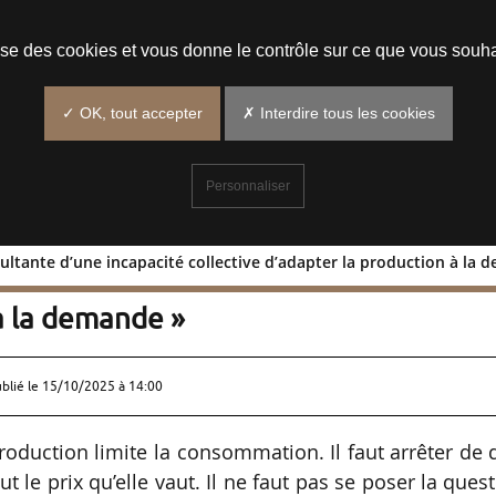
Prendre un rendez-vous
lise des cookies et vous donne le contrôle sur ce que vous souha
✓ OK, tout accepter
✗ Interdire tous les cookies
Personnaliser
sultante d’une incapacité collective d’adapter la production à la
, « résultante d’une incapacité collect
à la demande »
ublié le
15/10/2025 à 14:00
oduction limite la consommation. Il faut arrêter de 
t le prix qu’elle vaut. Il ne faut pas se poser la ques