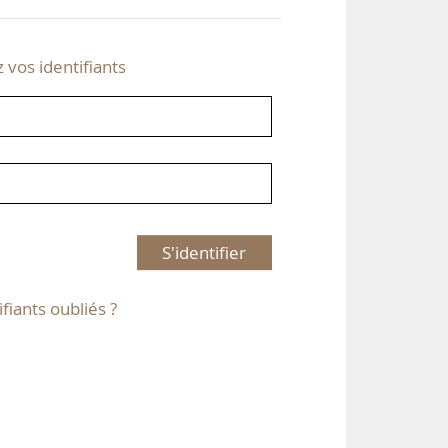
z vos identifiants
S'identifier
ifiants oubliés ?