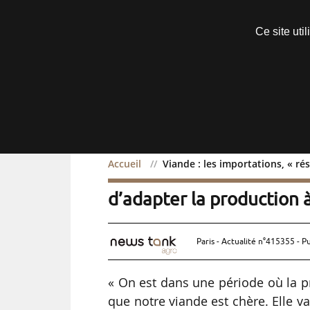
Découvrir sans engagement
Ce site uti
Menu
Accueil
Viande : les importations, « ré
Viande : les importations
d’adapter la production 
Paris - Actualité n°415355 - P
« On est dans une période où la pr
que notre viande est chère. Elle vau