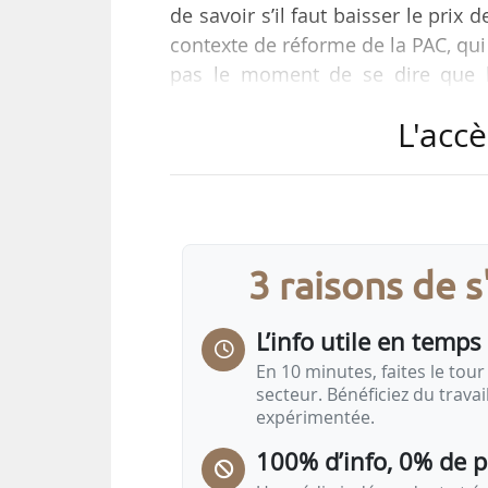
de savoir s’il faut baisser le prix
contexte de réforme de la PAC, qui
pas le moment de se dire que la
consommateurs. En France, le pr
L'accè
production baisse plus rapidement
collective à adapter la productio
chercheur en économie à Inrae, lo
3 raisons de 
L’info utile en temps 
En 10 minutes, faites le tour 
secteur. Bénéficiez du trava
expérimentée.
100% d’info, 0% de 