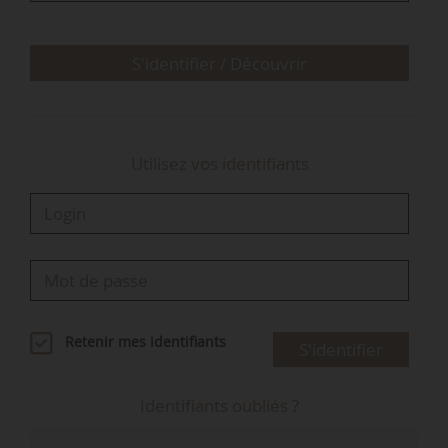
Prévention des risques, chargée de l’énergie, de
septembre à décembre 2024.
S'identifier / Découvrir
Utilisez vos identifiants
Retenir mes identifiants
S'identifier
Identifiants oubliés ?