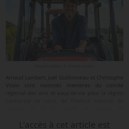
Arnaud Lambert - © Arnaud Lambert
Arnaud Lambert, Joël Guillonneau et Christophe
Vilain sont nommés membres du comité
régional des vins et eaux-de-vie pour la région
Centre-Val de Loire, de l’Institut national de
l’origine et de la qualité, en qualité de
représentant professionnel du secteur de la
L'accès à cet article est
production, selon un arrêté de la ministre de