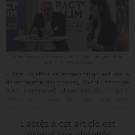
Jérôme Foucault, président et Karima Kaci, directrice générale de
Pact’Alim - © News Tank Agro
« Sans un effort de modernisation incluant la
décarbonation des process, l’avenir même de
notre souveraineté alimentaire est en péril.
Depuis 2010, l’écart de marge d’Ebit entre
l’agroalimentaire et l’ensemble des industries
manufacturières s’est creusé de 50 %. La
L'accès à cet article est
rentabilité du secteur passe sous la barre
critique des 5 % d’ici à 2030 et tout ça est de
réservé aux abonnés