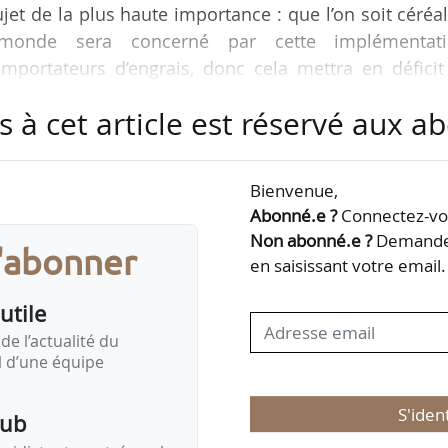
et de la plus haute importance : que l’on soit céréal
e monde sera concerné par cette implémentati
mportateurs d’engrais, donc cela mettra en déficit
que nous sommes », déclare Cédric Benoist, secréta
s à cet article est réservé aux 
ident du groupe de travail Céréales du Copa-Cogeca
 du prix des engrais, le 10/10/2025.
Bienvenue,
er mis en place par l’UE à compter du 01/01/2026 p
Abonné.e ?
Connectez-vou
 produits…
Non abonné.e ?
Demandez
s'abonner
en saisissant votre email.
utile
de l’actualité du
il d’une équipe
S'iden
pub