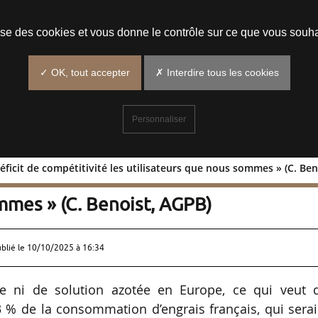
Prendre un rendez-vous
lise des cookies et vous donne le contrôle sur ce que vous souha
✓ OK, tout accepter
✗ Interdire tous les cookies
Personnaliser
éficit de compétitivité les utilisateurs que nous sommes » (C. Be
a en déficit de compétitivité les
mmes » (C. Benoist, AGPB)
ublié le
10/10/2025 à 16:34
e ni de solution azotée en Europe, ce qui veut d
 % de la consommation d’engrais français, qui sera