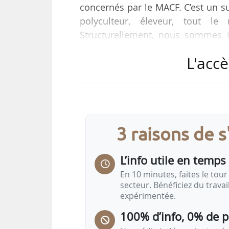
concernés par le MACF. C’est un suj
polyculteur, éleveur, tout l
Structurellement, nous sommes i
compétitivité les utilisateurs 
L'accè
général adjoint de l’AGPB, prés
membre de l’Observatoire européen
Le MACF est un dispositif douani
soumettre plusieurs catégories de
3 raisons de 
L’info utile en temps 
En 10 minutes, faites le tour 
secteur. Bénéficiez du trava
expérimentée.
100% d’info, 0% de 