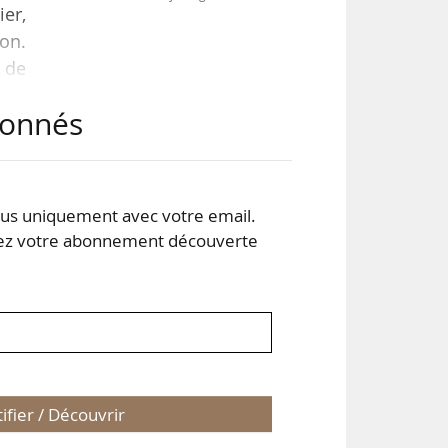
ier,
on.
 de
ire
abonnés
 et
our
s uniquement avec votre email.
 votre abonnement découverte
tifier / Découvrir