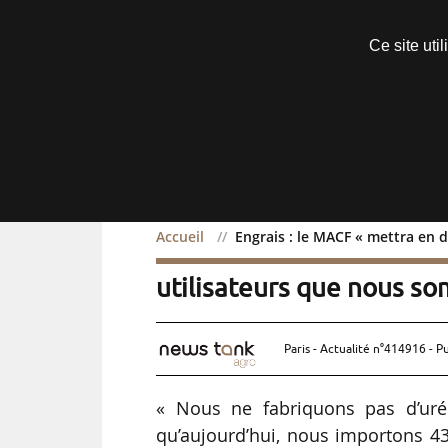
Découvrir sans engagement
Ce site uti
Menu
Accueil
Engrais : le MACF « mettra en d
Engrais : le MACF « mettr
utilisateurs que nous so
Paris - Actualité n°414916 - P
« Nous ne fabriquons pas d’uré
qu’aujourd’hui, nous importons 43