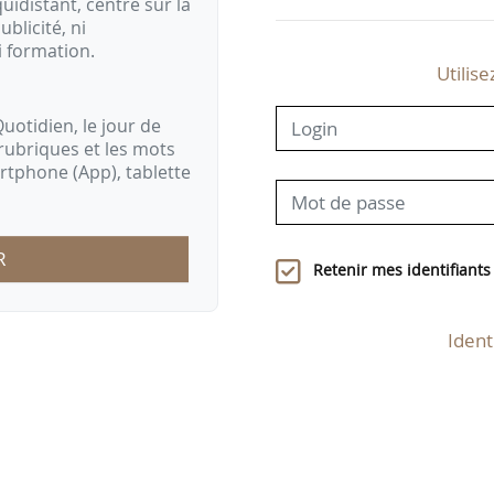
idistant, centré sur la
ublicité, ni
i formation.
Utilise
uotidien, le jour de
rubriques et les mots
artphone (App), tablette
R
Retenir mes identifiants
Ident