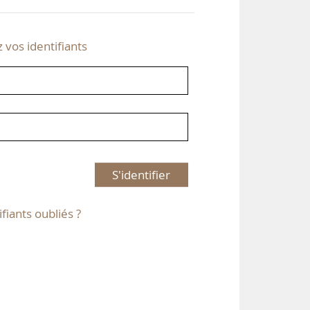
z vos identifiants
S'identifier
ifiants oubliés ?