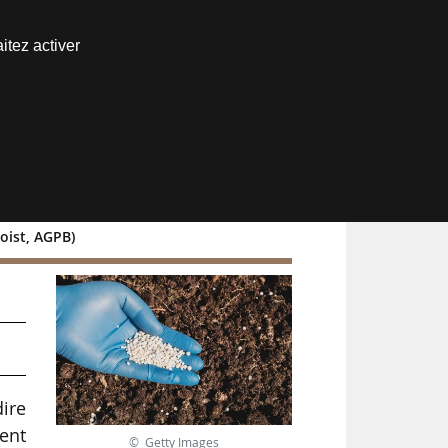
Nous joindre
itez activer
Espace abonné
noist, AGPB)
ire
ient
© Getty Images