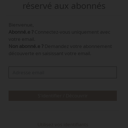
décision en date du 14/05/2025.
réservé aux abonnés
Guillaume Rousset, ingénieur en chef des ponts,
Bienvenue,
des eaux et des forêts, est directeur régional de
Abonné.e ?
Connectez-vous uniquement avec
l’alimentation, de l’agriculture et de la forêt
votre email.
d’Auvergne-Rhône-Alpes par intérim depuis le
Non abonné.e ?
Demandez votre abonnement
01/10/2025, à la suite du départ de Bruno
découverte en saisissant votre email.
Ferreira, dont il était le directeur régional
adjoint depuis le 15/03/2025.
S'identifier / Découvrir
Utilisez vos identifiants