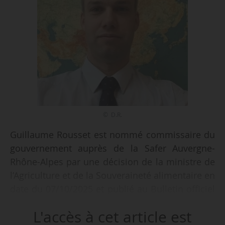
© D.R.
Guillaume Rousset est nommé commissaire du
gouvernement auprès de la Safer Auvergne-
Rhône-Alpes par une décision de la ministre de
l’Agriculture et de la Souveraineté alimentaire en
date du 07/10/2025 et publié au Bulletin officiel
du ministère du 09/10/2025. Il remplace Bruno
L'accès à cet article est
Ferreira, qui occupait ces fonctions depuis une