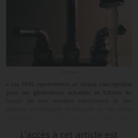
© piqsels
« Les PFAS représentent un risque inacceptable
pour les générations actuelles et futures en
raison de leur extrême persistance et des
preuves scientifiques établissant un lien entre
l’exposition et les effets nocifs sur la faune et la
santé humaine. Il en existe des milliers.
L'accès à cet article est
Cependant, il est très préoccupant que seule