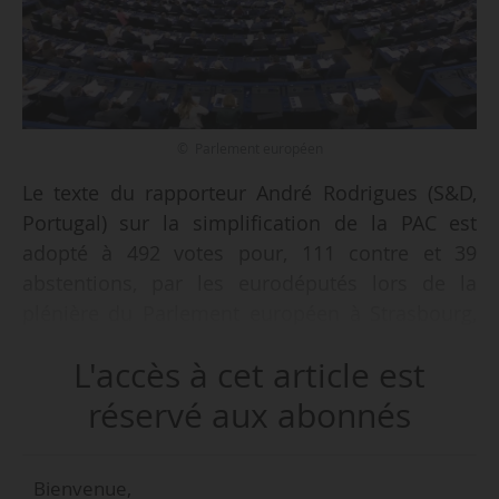
© Parlement européen
Le texte du rapporteur André Rodrigues (S&D,
Portugal) sur la simplification de la PAC est
adopté à 492 votes pour, 111 contre et 39
abstentions, par les eurodéputés lors de la
plénière du Parlement européen à Strasbourg,
le 08/10/2025.
L'accès à cet article est
Les eurodéputés adoptent la modification des
réservé aux abonnés
règlements de la PAC en ce qui concerne le
système de conditionnalité, les types
Bienvenue,
d’intervention sous la forme de paiements