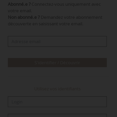
Abonné.e ?
Connectez-vous uniquement avec
directs, les types d’intervention dans certains
votre email.
secteurs et dans le cadre du développement
Non abonné.e ?
Demandez votre abonnement
rural et les rapports annuels de performance, la
découverte en saisissant votre email.
gouvernance des données et de
l’interopérabilité, la suspension des paiements
liée à l’apurement annuel des performances et
les contrôles et les sanctions.
Une négociation interinstitutionnelle est
S'identifier / Découvrir
également approuvée par la majorité du
Parlement. Les…
Utilisez vos identifiants