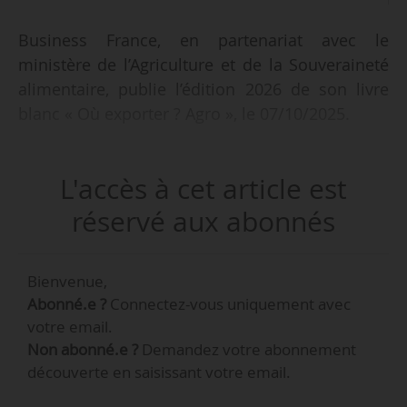
Business France, en partenariat avec le
ministère de l’Agriculture et de la Souveraineté
alimentaire, publie l’édition 2026 de son livre
blanc « Où exporter ? Agro », le 07/10/2025.
Ce guide présente une analyse quantitative et
L'accès à cet article est
qualitative des tendances de chaque secteur de
la filière (viande, vins et spiritueux, fruits et
réservé aux abonnés
légumes, agroéquipements, etc.), offrant aux
acteurs concernés un ensemble de données
Bienvenue,
pour élaborer et mettre en œuvre leur stratégie
Abonné.e ?
Connectez-vous uniquement avec
d’export pour 2026.
votre email.
Non abonné.e ?
Demandez votre abonnement
Pour chaque secteur, le livre blanc détaille la
découverte en saisissant votre email.
taille du marché, le rang de la France, l’évolution