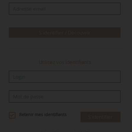
de la croissance depuis 2019, le top 3 des
clients de la France et les marchés à potentiel.
Enfin, il propose des recommandations
pratiques sur les différents marchés à
prospecter au cours de l’année suivante.
S'identifier / Découvrir
Utilisez vos identifiants
Retenir mes identifiants
S'identifier