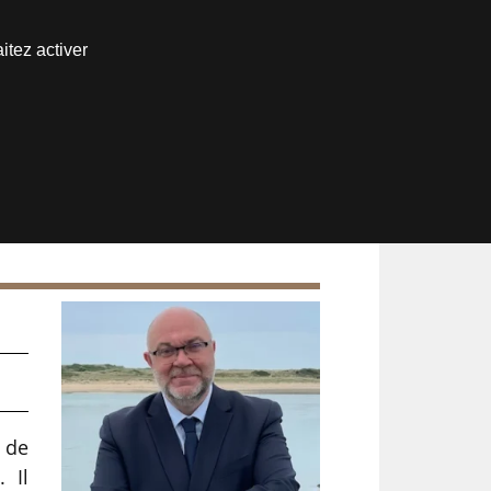
Nous joindre
itez activer
Espace abonné
t de
 Il