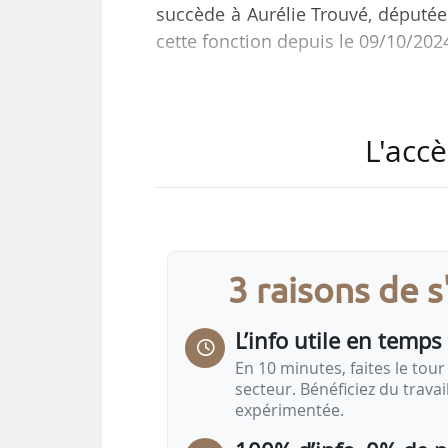
succède à Aurélie Trouvé, députée
cette fonction depuis le 09/10/202
Stéphane Travert a déjà été pré
l’Assemblée nationale entre le 0
L'accè
l’Agriculture et de l’Alimentation e
La commission des Affaires écon
l’Assemblée nationale. Elle a 
économiques, de l’Environnement
3 raisons de 
sont les…
L’info utile en temps 
En 10 minutes, faites le tour 
secteur. Bénéficiez du trava
expérimentée.