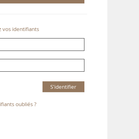
z vos identifiants
S'identifier
ifiants oubliés ?