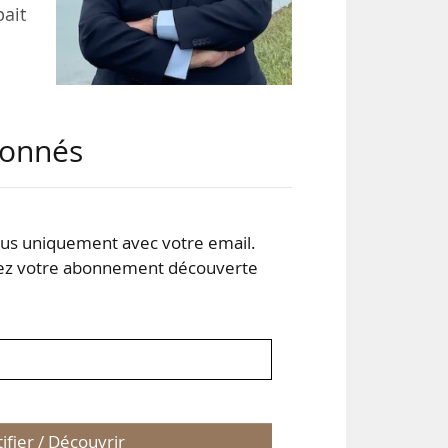
pait
 de
 de
abonnés
 de
res
s uniquement avec votre email.
ion
 votre abonnement découverte
tifier / Découvrir