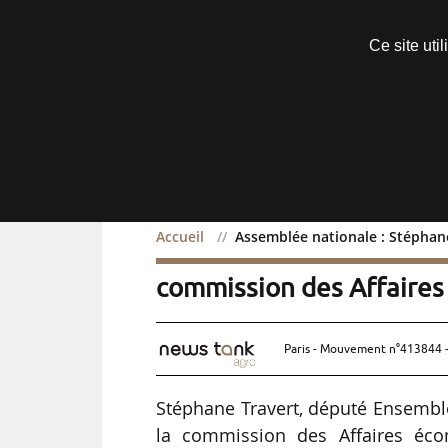
Découvrir sans engagement
Ce site uti
Menu
Accueil
Assemblée nationale : Stéphan
Assemblée nationale : St
commission des Affaire
Paris - Mouvement n°413844 -
Stéphane Travert, député Ensemble
la commission des Affaires écon