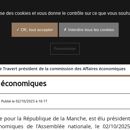
Prendre un rendez-vous
lise des cookies et vous donne le contrôle sur ce que vous souha
✓ OK, tout accepter
✗ Interdire tous les cookies
Personnaliser
e Travert président de la commission des Affaires économiques
éphane Travert président de la
s économiques
 Publié le
02/10/2025 à 16:17
 pour la République de la Manche, est élu présiden
omiques de l’Assemblée nationale, le 02/10/2025.