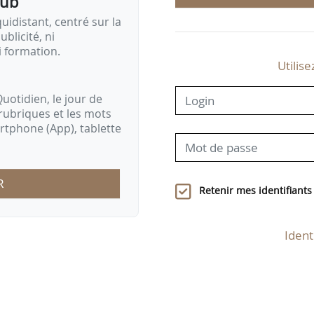
pub
idistant, centré sur la
ublicité, ni
i formation.
Utilise
uotidien, le jour de
rubriques et les mots
artphone (App), tablette
R
Retenir mes identifiants
Ident