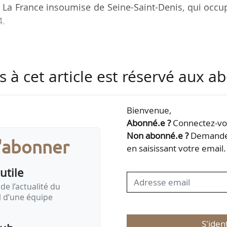
 La France insoumise de Seine-Saint-Denis, qui occu
4.
sident de la commission des Affaires économiques
9/02 et le 09/06/2024. Il a également été ministre
s à cet article est réservé aux 
ntre le 21/06/2017 et le 16/10/2018.
omiques est l’une des huit commissions permanentes
Bienvenue,
succédé au 01/07/2009 à la commission des Affai
Abonné.e ?
Connectez-vou
 et du Territoire. Les compétences de la commiss
Non abonné.e ?
Demandez
s'abonner
en saisissant votre email.
utile
de l’actualité du
il d’une équipe
S'iden